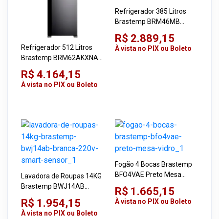
Refrigerador 385 Litros
Brastemp BRM46MB
Branco 220V Inverter
R$ 2.889,15
Refrigerador 512 Litros
À vista no PIX ou Boleto
Brastemp BRM62AKXNA
Smart Inox 220V Inverter
R$ 4.164,15
À vista no PIX ou Boleto
Fogão 4 Bocas Brastemp
BFO4VAE Preto Mesa
Lavadora de Roupas 14KG
Vidro
Brastemp BWJ14AB
R$ 1.665,15
Branca 220V Smart
R$ 1.954,15
À vista no PIX ou Boleto
Sensor
À vista no PIX ou Boleto