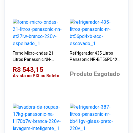
Forno Micro-ondas 21
Refrigerador 435 Litros
Litros Panasonic NN-
Panasonic NR-BT56PD4XB
ST27LW Branco 220V
Aço Escovado
R$ 543,15
Espelhado
Produto Esgotado
À vista no PIX ou Boleto