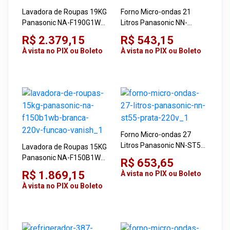
Lavadora de Roupas 19KG
Forno Micro-ondas 21
Panasonic NA-F190G1WB
Litros Panasonic NN-
Branco 220V
ST24QWRUK Branco 220V
R$ 2.379,15
R$ 543,15
700W
À vista no PIX ou Boleto
À vista no PIX ou Boleto
Forno Micro-ondas 27
Litros Panasonic NN-ST55
Lavadora de Roupas 15KG
Prata 220V
Panasonic NA-F150B1WB
R$ 653,65
Branca 220V Função
R$ 1.869,15
À vista no PIX ou Boleto
Vanish
À vista no PIX ou Boleto