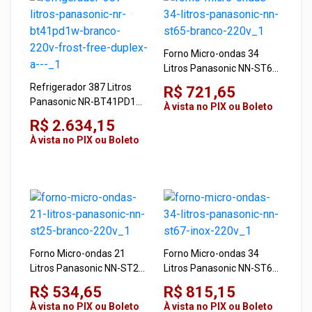
Forno Micro-ondas 34
Litros Panasonic NN-ST65
Branco 220V
Refrigerador 387 Litros
R$ 721,65
Panasonic NR-BT41PD1W
À vista no PIX ou Boleto
Branco 220V Frost Free
R$ 2.634,15
Duplex A+++
À vista no PIX ou Boleto
Forno Micro-ondas 21
Forno Micro-ondas 34
Litros Panasonic NN-ST25
Litros Panasonic NN-ST67
Branco 220V
Inox 220V
R$ 534,65
R$ 815,15
À vista no PIX ou Boleto
À vista no PIX ou Boleto