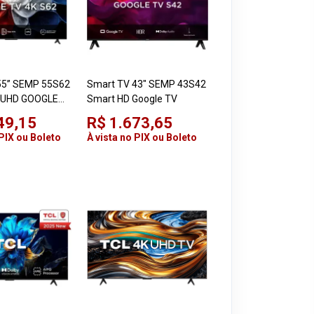
55” SEMP 55S62
Smart TV 43" SEMP 43S42
 UHD GOOGLE
Smart HD Google TV
49,15
R$ 1.673,65
 PIX ou Boleto
À vista no PIX ou Boleto