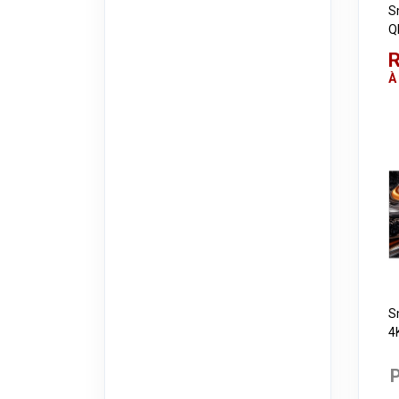
S
Q
T
R
À
S
4