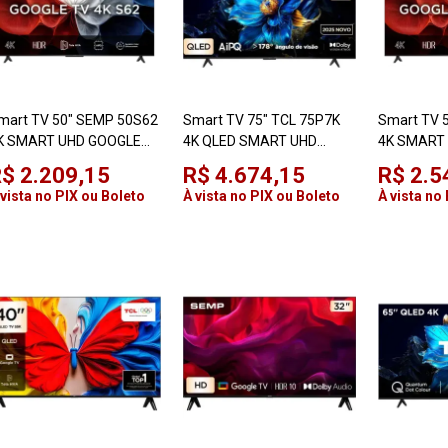
mart TV 50" SEMP 50S62
Smart TV 75" TCL 75P7K
Smart TV 
K SMART UHD GOOGLE
4K QLED SMART UHD
4K SMART
V
GOOGLE TV
TV
$ 2.209,15
R$ 4.674,15
R$ 2.5
 vista no PIX ou Boleto
À vista no PIX ou Boleto
À vista no