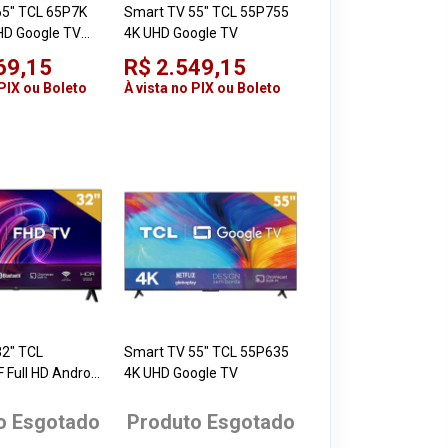
65" TCL 65P7K
Smart TV 55" TCL 55P755
HD Google TV
4K UHD Google TV
 Dolby Vision e
69,15
R$ 2.549,15
os
 PIX ou Boleto
À vista no PIX ou Boleto
32" TCL
Smart TV 55" TCL 55P635
Full HD Android
4K UHD Google TV
 TV
o Esgotado
Produto Esgotado