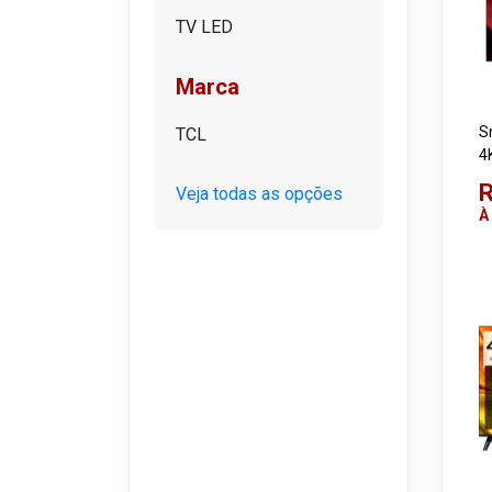
TV LED
Marca
S
TCL
4
T
R
Veja todas as opções
À