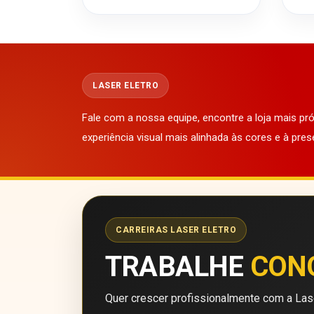
LASER ELETRO
Fale com a nossa equipe, encontre a loja mais p
experiência visual mais alinhada às cores e à pres
CARREIRAS LASER ELETRO
TRABALHE
CON
Quer crescer profissionalmente com a Lase