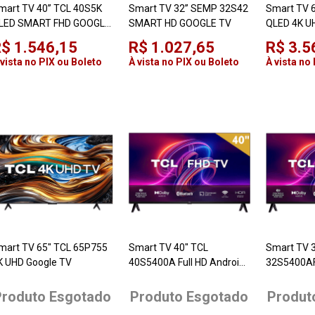
mart TV 40” TCL 40S5K
Smart TV 32” SEMP 32S42
Smart TV 
LED SMART FHD GOOGLE
SMART HD GOOGLE TV
QLED 4K U
V
com HDR10,
$ 1.546,15
R$ 1.027,65
R$ 3.5
Dolby Atm
 vista no PIX ou Boleto
À vista no PIX ou Boleto
À vista no
mart TV 65" TCL 65P755
Smart TV 40" TCL
Smart TV 
K UHD Google TV
40S5400A Full HD Android
32S5400AF 
TV Google TV
TV Google
Produto Esgotado
Produto Esgotado
Produt