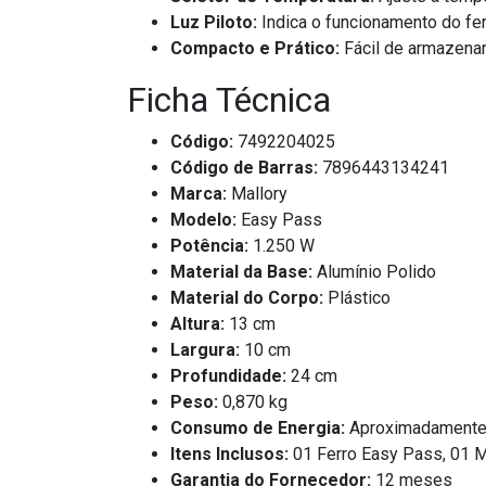
Luz Piloto:
Indica o funcionamento do fe
Compacto e Prático:
Fácil de armazenar,
Ficha Técnica
Código:
7492204025
Código de Barras:
7896443134241
Marca:
Mallory
Modelo:
Easy Pass
Potência:
1.250 W
Material da Base:
Alumínio Polido
Material do Corpo:
Plástico
Altura:
13 cm
Largura:
10 cm
Profundidade:
24 cm
Peso:
0,870 kg
Consumo de Energia:
Aproximadamente
Itens Inclusos:
01 Ferro Easy Pass, 01 M
Garantia do Fornecedor:
12 meses