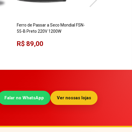
Ferro de Passar a Seco Mondial FSN-
Ferro de Passar a S
55-B Preto 220V 1200W
Decker VFA1110XM6
Alumínio 220V
R$ 89,00
R$ 139,00
Falar no WhatsApp
Ver nossas lojas