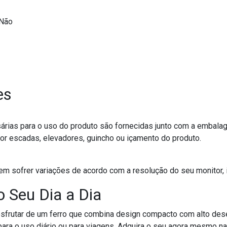
Não
es
árias para o uso do produto são fornecidas junto com a embala
or escadas, elevadores, guincho ou içamento do produto.
em sofrer variações de acordo com a resolução do seu monitor, 
o Seu Dia a Dia
esfrutar de um ferro que combina design compacto com alto des
ara o uso diário ou para viagens. Adquira o seu agora mesmo na 