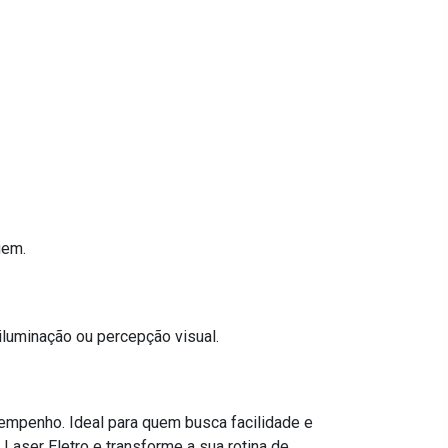
gem.
iluminação ou percepção visual.
empenho. Ideal para quem busca facilidade e
Laser Eletro e transforme a sua rotina de