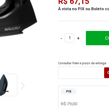
R$ 67,15
À vista no PIX ou Boleto
-
+
C
Consultar frete e prazo de entrega:
PIX
R$ 79,00