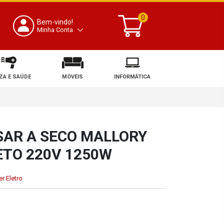
0
Bem-vindo!
Minha Conta
ZA E SAÚDE
MÓVEIS
INFORMÁTICA
SAR A SECO MALLORY
ETO 220V 1250W
r Eletro