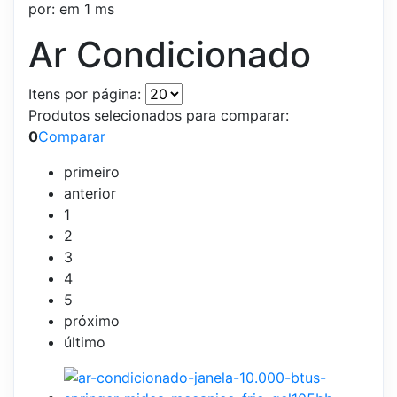
por:
em
1 ms
Ar Condicionado
Itens por página:
Produtos selecionados para comparar:
0
Comparar
primeiro
anterior
1
2
3
4
5
próximo
último