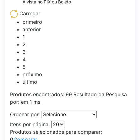
À vista no PIX ou Boleto
Carregar
primeiro
anterior
1
2
3
4
5
próximo
último
Produtos encontrados:
99
Resultado da Pesquisa
por:
em
1 ms
Ordenar por:
Itens por página:
Produtos selecionados para comparar:
0
Comparar