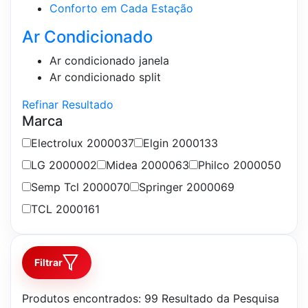
Conforto em Cada Estação
Ar Condicionado
Ar condicionado janela
Ar condicionado split
Refinar Resultado
Marca
Electrolux
2000037
Elgin
2000133
LG
2000002
Midea
2000063
Philco
2000050
Semp Tcl
2000070
Springer
2000069
TCL
2000161
Filtrar
Produtos encontrados:
99
Resultado da Pesquisa