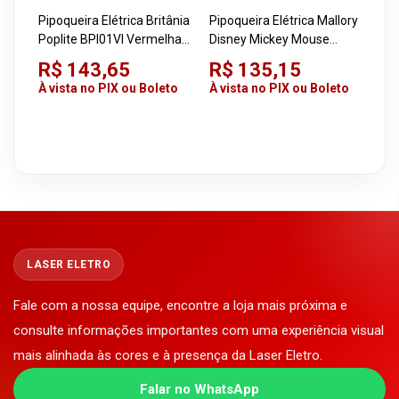
Pipoqueira Elétrica Britânia
Pipoqueira Elétrica Mallory
Poplite BPI01VI Vermelha
Disney Mickey Mouse
220V 1200W
Vermelha 220V 1200W
R$ 143,65
R$ 135,15
À vista no PIX ou Boleto
À vista no PIX ou Boleto
LASER ELETRO
Fale com a nossa equipe, encontre a loja mais próxima e
consulte informações importantes com uma experiência visual
mais alinhada às cores e à presença da Laser Eletro.
Falar no WhatsApp