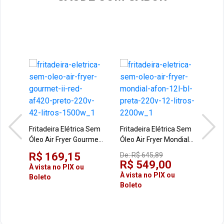
Fritadeira Elétrica Sem
Fritadeira Elétrica Sem
Frit
Óleo Air Fryer Gourmet
Óleo Air Fryer Mondial
Óleo
II Red AF420 Preto
AFON-12L-BL Preta
AF-
R$ 169,15
R$
De:
R$ 645,89
220V 4,2 Litros 1500W
220V 12 Litros 2200W
3,6 
R$ 549,00
À vista no PIX ou
À vi
À vista no PIX ou
Boleto
Bol
Boleto