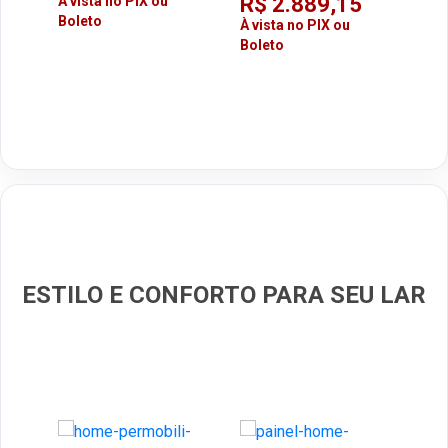
R$ 2.889,15
À vista no PIX ou
Auxiliar SD Card USB
Amp
Boleto
À vista no PIX ou
LED 5000W
SP5
Boleto
R$
Pol
À vi
Aux
Bol
35
ESTILO E CONFORTO PARA SEU LAR