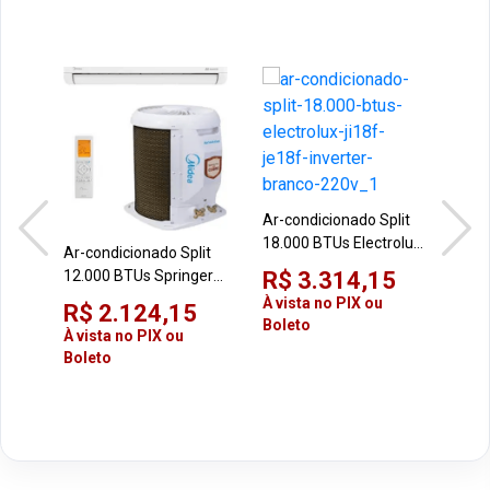
Ar-condicionado Split
18.000 BTUs Electrolux
Ar-condicionado Split
JI18F/JE18F Inverter
Ar-c
12.000 BTUs Springer
R$ 3.314,15
Branco 220V
18.
Midea
À vista no PIX ou
R$ 2.124,15
Mid
38TBVCA12M5/42EBVCA12M5
Boleto
R$
À vista no PIX ou
42A
Airvolution Inverter
À vi
Boleto
Air
Branco 220V
Bol
Inv