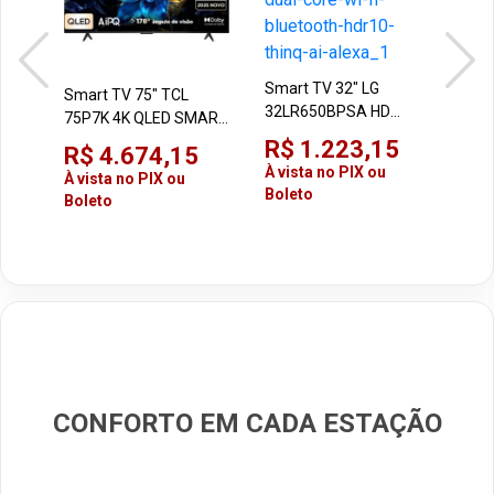
Sma
50C
DLE
Smart TV 32" LG
R$
Smart TV 75" TCL
32LR650BPSA HD
75P7K 4K QLED SMART
À vi
webOS Processador
UHD GOOGLE TV
Bol
R$ 1.223,15
R$ 4.674,15
Dual Core Wi-Fi
À vista no PIX ou
À vista no PIX ou
Bluetooth HDR10 ThinQ
Boleto
Boleto
AI Alexa
CONFORTO EM CADA ESTAÇÃO