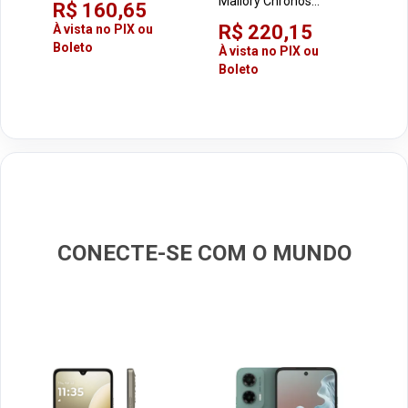
Mallory Chronos
R$ 160,65
R$
Preto/Grafite 220V
R$ 220,15
À vista no PIX ou
À vi
40cm 6 Pás
Boleto
Bol
À vista no PIX ou
Boleto
CONECTE-SE COM O MUNDO