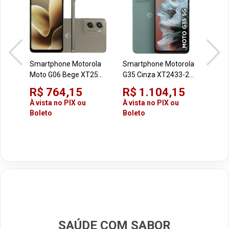
Smartphone Motorola
Smartphone Motorola
Sma
Moto G06 Bege XT2535
G35 Cinza XT2433-2
NOT
256GB 4GB + 8GB RAM
256GB, 12GB (4GB RAM
RMX
R$ 764,15
R$ 1.104,15
R$
Boost Tela 6,9" Câmera
+8GB RAM BOOST),
RAM,
À vista no PIX ou
À vista no PIX ou
À vi
50MP
Android 14
Boleto
Boleto
Bol
SAÚDE COM SABOR