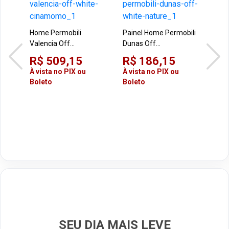
Home Permobili
Painel Home Permobili
Valencia Off
Dunas Off
Hom
White/Cinamomo
White/Nature
Off
R$ 509,15
R$ 186,15
par
R$
À vista no PIX ou
À vista no PIX ou
Boleto
Boleto
À vi
Bol
SEU DIA MAIS LEVE