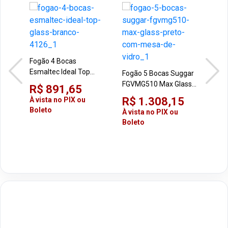
Fogão 4 Bocas
Fog
Esmaltec Ideal Top
Nov
Fogão 5 Bocas Suggar
Glass Branco 4126
Bra
FGVMG510 Max Glass
R$ 891,65
R$
Preto com Mesa de
R$ 1.308,15
À vista no PIX ou
À vi
Vidro
Boleto
Bol
À vista no PIX ou
Boleto