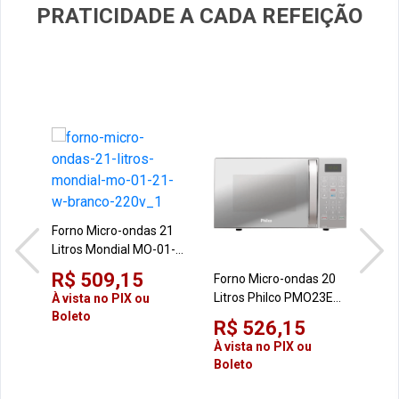
PRATICIDADE A CADA REFEIÇÃO
Forno Micro-ondas 21
Litros Mondial MO-01-
21-W Branco 220V
R$ 509,15
Forno Micro-ondas 20
For
Litros Philco PMO23EB
Lit
À vista no PIX ou
Boleto
Branco 220V Espelhado
Esp
R$ 526,15
R$
Limp
À vista no PIX ou
À vi
Boleto
Bol