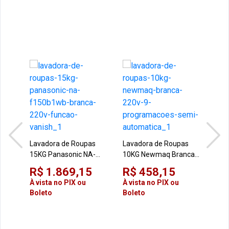
Lav
10K
Lavadora de Roupas
Lavadora de Roupas
LX1
15KG Panasonic NA-
10KG Newmaq Branca
R$
220
F150B1WB Branca
220V 9 Programações
R$ 1.869,15
R$ 458,15
À vi
220V Função Vanish
Semi-automática
Bol
À vista no PIX ou
À vista no PIX ou
Boleto
Boleto