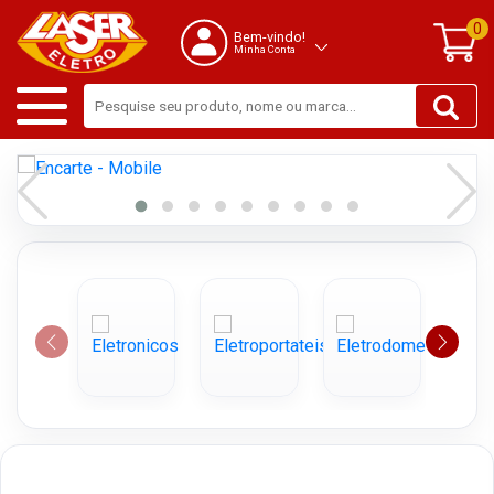
0
Bem-vindo!
Minha Conta