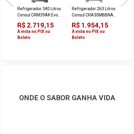
Refrigerador 340 Litros
Refrigerador 263 Litros
Refr
Consul CRM39AK Evox
Consul CRA30MBBNA
Con
220V Frost Free 2
Branco 220V
Inox
R$ 2.719,15
R$ 1.954,15
R$
Portas
À vista no PIX ou
À vista no PIX ou
À vi
Boleto
Boleto
Bol
ONDE O SABOR GANHA VIDA