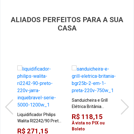
ALIADOS PERFEITOS PARA A SUA
CASA
Sanduicheira e Grill
Esp
Elétrica Britânia
Brit
BGR25B 2 em 1 Preta
Sup
Liquidificador Philips
R$ 118,15
R$
220V 750W
220
Walita RI2242/90 Preto
À vista no PIX ou
À vi
220V Jarra Inquebrável
Boleto
Bol
R$ 271,15
Série 5000 1200W