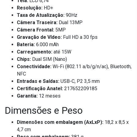
Tela:
LCD 6,74"
Resolução:
HD+
Taxa de Atualização:
90Hz
Câmera Traseira:
Dual 13MP
Câmera Frontal:
5MP
Gravação de Vídeo:
Full HD a 30 fps
Bateria:
6.000 mAh
Carregamento:
até 15W
Chips:
Dual SIM (Nano)
Conectividade:
Wi-Fi (802.11 a/b/g/n/ac), Bluetooth,
NFC
Entradas e Saídas:
USB-C, P2 3,5 mm
Certificação Anatel:
217652209185
Garantia:
12 meses
Dimensões e Peso
Dimensões com embalagem (AxLxP):
18,2 x 8,5 x
4,7 cm
Peso com embalagem:
381 g