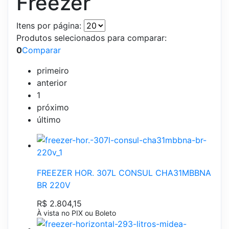
Freezer
Itens por página:
Produtos selecionados para comparar:
0
Comparar
primeiro
anterior
1
próximo
último
FREEZER HOR. 307L CONSUL CHA31MBBNA
BR 220V
R$ 2.804,15
À vista no PIX ou Boleto