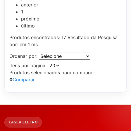
anterior
1
próximo
último
Produtos encontrados:
17
Resultado da Pesquisa
por:
em
1 ms
Ordenar por:
Itens por página:
Produtos selecionados para comparar:
0
Comparar
LASER ELETRO