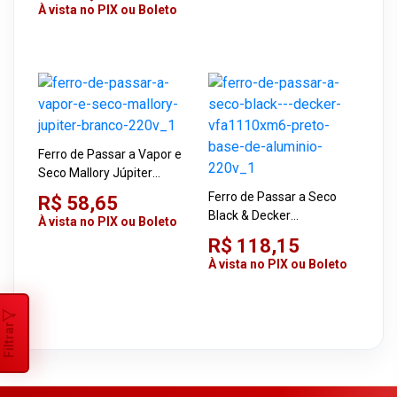
À vista no PIX ou Boleto
Ferro de Passar a Vapor e
Seco Mallory Júpiter
Branco 220V
Ferro de Passar a Seco
R$ 58,65
Black & Decker
À vista no PIX ou Boleto
VFA1110XM6 Preto Base
R$ 118,15
de Alumínio 220V
À vista no PIX ou Boleto
Filtrar