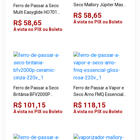
Seco Mallory Júpiter Maxx
Ferro de Passar a Seco
2 em 1 Cinza 220V
Multi Easyglide HO701
R$ 58,65
Preto 220V 1200W Base
R$ 58,65
À vista no PIX ou Boleto
Antiaderente
À vista no PIX ou Boleto
Ferro de Passar a Seco
Ferro de Passar a Vapor e
Britânia BFV2000P
Seco Arno FMQ Essencial
Ceramic Cinza 220V
Gliss Rosa 220V
R$ 101,15
R$ 118,15
À vista no PIX ou Boleto
À vista no PIX ou Boleto