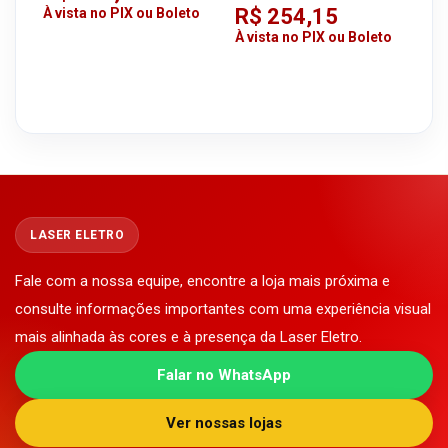
R$ 254,15
À vista no PIX ou Boleto
À vista no PIX ou Boleto
LASER ELETRO
Fale com a nossa equipe, encontre a loja mais próxima e
consulte informações importantes com uma experiência visual
mais alinhada às cores e à presença da Laser Eletro.
Falar no WhatsApp
Ver nossas lojas