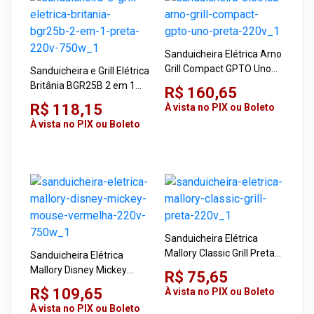
Sanduicheira Elétrica Arno
Grill Compact GPTO Uno
Sanduicheira e Grill Elétrica
Preta 220V
Britânia BGR25B 2 em 1
R$ 160,65
Preta 220V 750W
R$ 118,15
À vista no PIX ou Boleto
À vista no PIX ou Boleto
Sanduicheira Elétrica
Mallory Classic Grill Preta
Sanduicheira Elétrica
220V
Mallory Disney Mickey
R$ 75,65
Mouse Vermelha 220V
R$ 109,65
À vista no PIX ou Boleto
750W
À vista no PIX ou Boleto