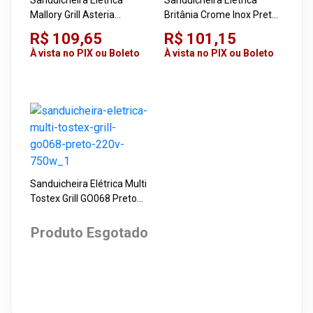
Sanduicheira Elétrica
Sanduicheira Elétrica
Mallory Grill Asteria
Britânia Crome Inox Preta
Compact Inox 220V
220V
R$ 109,65
R$ 101,15
À vista no PIX ou Boleto
À vista no PIX ou Boleto
Sanduicheira Elétrica Multi
Tostex Grill GO068 Preto
220V 750W
Produto Esgotado