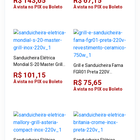
R$ 143,65
R$ 67,15
À vista no PIX ou Boleto
À vista no PIX ou Boleto
Sanduicheira Elétrica
Mondial S-20 Master Grill
Grill e Sanduicheira Fama
Inox 220V
FGR01 Preta 220V
R$ 101,15
Revestimento Cerâmico
R$ 75,65
À vista no PIX ou Boleto
750W
À vista no PIX ou Boleto