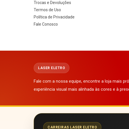
Trocas e Devoluções
Termos de Uso
Política de Privacidade
Fale Conosco
LASER ELETRO
Fale com a nossa equipe, encontre a loja mais p
experiência visual mais alinhada às cores e à pres
CARREIRAS LASER ELETRO