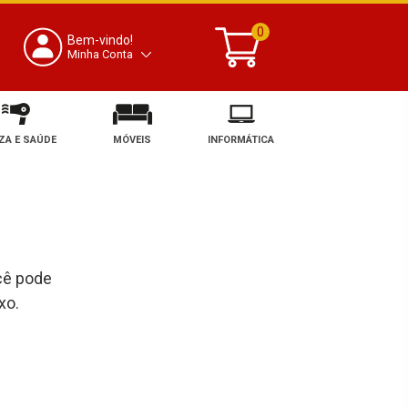
0
Bem-vindo!
Minha Conta
ZA E SAÚDE
MÓVEIS
INFORMÁTICA
cê pode
xo.