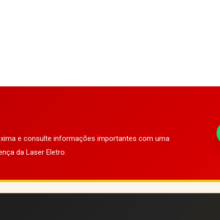
róxima e consulte informações importantes com uma
ença da Laser Eletro.