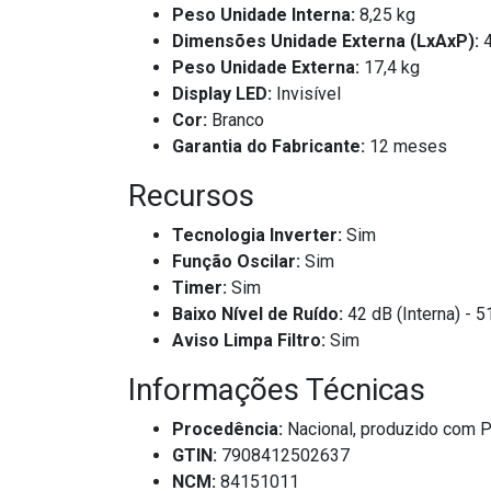
Peso Unidade Interna:
8,25 kg
Dimensões Unidade Externa (LxAxP):
4
Peso Unidade Externa:
17,4 kg
Display LED:
Invisível
Cor:
Branco
Garantia do Fabricante:
12 meses
Recursos
Tecnologia Inverter:
Sim
Função Oscilar:
Sim
Timer:
Sim
Baixo Nível de Ruído:
42 dB (Interna) - 5
Aviso Limpa Filtro:
Sim
Informações Técnicas
Procedência:
Nacional, produzido com 
GTIN:
7908412502637
NCM:
84151011