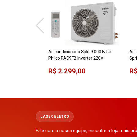
Ar-condicionado Split 9.000 BTUs
Ar-
Philco PAC9FB Inverter 220V
Spr
38
R$ 2.299,00
R$
Airv
LASER ELETRO
Fale com a nossa equipe, encontre a loja mais p