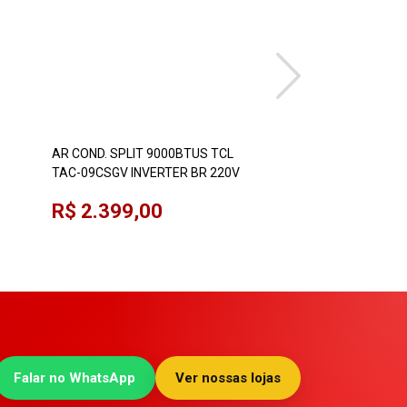
AR COND. SPLIT 9000BTUS TCL
Ar-condicionado Spl
TAC-09CSGV INVERTER BR 220V
Springer Midea 42
Airvolution Inverte
R$ 2.399,00
R$ 2.499,00
Falar no WhatsApp
Ver nossas lojas