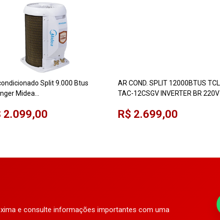
condicionado Split 9.000 Btus
AR COND. SPLIT 12000BTUS TCL
inger Midea
TAC-12CSGV INVERTER BR 220V
TBVCA09M5/42EBVA09M5
 2.099,00
R$ 2.699,00
olution Lite Inverter Branco 220V
róxima e consulte informações importantes com uma