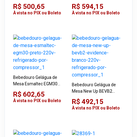
220V Refrigerado por
Branco 220V Refrigerado
R$ 500,65
R$ 594,15
Compressor
Por Compressor
À vista no PIX ou Boleto
À vista no PIX ou Boleto
Bebedouro Gelágua de
Mesa Esmaltec EGM30
Bebedouro Gelágua de
Preto 220V Refrigerado
Mesa New Up BEVB2
R$ 602,65
Por Compressor
Evidence Branco 220V
R$ 492,15
À vista no PIX ou Boleto
Refrigerado Por
À vista no PIX ou Boleto
Compressor