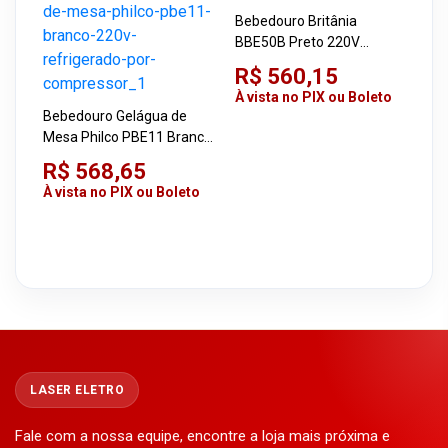
Bebedouro Britânia
BBE50B Preto 220V
Refrigerado por
R$ 560,15
Compressor
À vista no PIX ou Boleto
Bebedouro Gelágua de
Mesa Philco PBE11 Branco
220V Refrigerado Por
R$ 568,65
Compressor
À vista no PIX ou Boleto
LASER ELETRO
Fale com a nossa equipe, encontre a loja mais próxima e