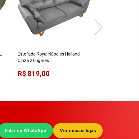
L
Estofado Royal Nápoles Holland
Estofado Kappesbe
Cinza 2 Lugares
3 Lugares Retrátil e
R$ 819,00
R$ 1.339,00
Falar no WhatsApp
Ver nossas lojas