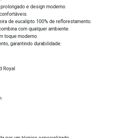
 prolongado e design moderno.
confortáveis.
ira de eucalipto 100% de reflorestamento.
combina com qualquer ambiente.
om toque moderno.
nto, garantindo durabilidade.
d Royal
m
a por um técnico especializado.