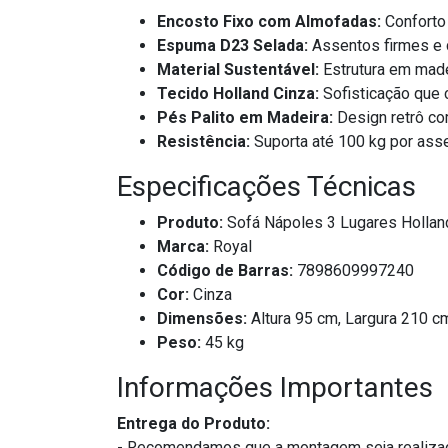
Encosto Fixo com Almofadas:
Conforto
Espuma D23 Selada:
Assentos firmes e 
Material Sustentável:
Estrutura em made
Tecido Holland Cinza:
Sofisticação que 
Pés Palito em Madeira:
Design retrô c
Resistência:
Suporta até 100 kg por asse
Especificações Técnicas
Produto:
Sofá Nápoles 3 Lugares Hollan
Marca:
Royal
Código de Barras:
7898609997240
Cor:
Cinza
Dimensões:
Altura 95 cm, Largura 210 c
Peso:
45 kg
Informações Importantes
Entrega do Produto:
- Recomendamos que a montagem seja realizad