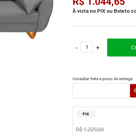
R$ 1.044,65
À vista no PIX ou Boleto
-
+
C
Consultar frete e prazo de entrega:
PIX
R$ 1.229,00