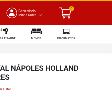
0
Bem-vindo!
Minha Conta
ZA E SAÚDE
MÓVEIS
INFORMÁTICA
YAL NÁPOLES HOLLAND
RES
r Eletro