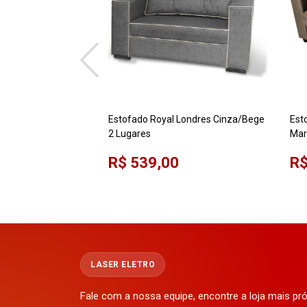
Estofado Royal Londres Cinza/Bege
Est
2 Lugares
Mar
R$ 539,00
R$
LASER ELETRO
Fale com a nossa equipe, encontre a loja mais p