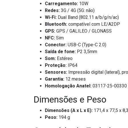
Carregamento:
10W
Redes:
3G / 4G (5G: não)
Wi-Fi:
Dual Band (802.11 a/b/g/n/ac)
Bluetooth:
compatível com LE/A2DP
GPS:
GPS / GALILEO / GLONASS
NFC:
Sim
Conector:
USB-C (Type-C 2.0)
Saída de fone:
P2 3,5mm
Som:
Estéreo
Proteção:
IP64
Sensores:
Impressão digital (lateral), p
Garantia:
12 meses
Homologação Anatel:
03117-25-00330
Dimensões e Peso
Dimensões (A x L x E):
171,4 x 77,5 x 8
Peso:
194 g