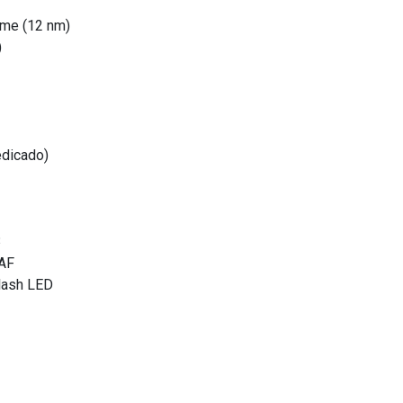
eme (12 nm)
)
edicado)
3
AF
lash LED