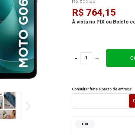
R$ 899,00
R$ 764,15
À vista no PIX ou Boleto
-
+
C
Consultar frete e prazo de entrega:
PIX