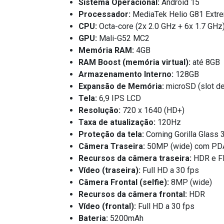
Sistema Operacional:
Android 15
Processador:
MediaTek Helio G81 Extr
CPU:
Octa-core (2x 2.0 GHz + 6x 1.7 GHz
GPU:
Mali-G52 MC2
Memória RAM:
4GB
RAM Boost (memória virtual):
até 8GB
Armazenamento Interno:
128GB
Expansão de Memória:
microSD (slot d
Tela:
6,9 IPS LCD
Resolução:
720 x 1640 (HD+)
Taxa de atualização:
120Hz
Proteção da tela:
Corning Gorilla Glass 
Câmera Traseira:
50MP (wide) com PD
Recursos da câmera traseira:
HDR e F
Vídeo (traseira):
Full HD a 30 fps
Câmera Frontal (selfie):
8MP (wide)
Recursos da câmera frontal:
HDR
Vídeo (frontal):
Full HD a 30 fps
Bateria:
5200mAh