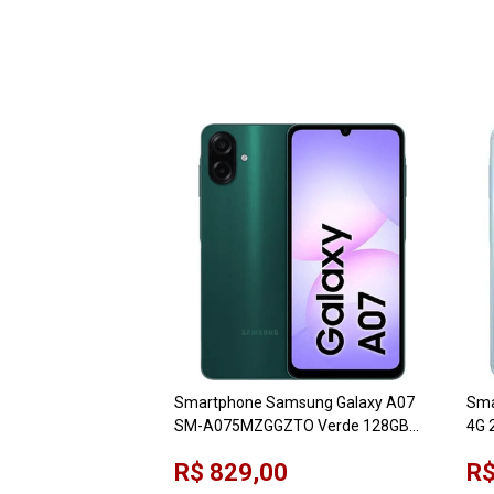
Smartphone Samsung Galaxy A07
Sma
SM-A075MZGGZTO Verde 128GB
4G 
4GB RAM Tela 6,7"
R$ 829,00
R$