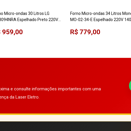
no Micro-ondas 30 Litros LG
Forno Micro-ondas 34 Litros Mon
094NRA Espelhado Preto 220V
MO-02-34-E Espelhado 220V 14
pa Fácil
 959,00
R$ 779,00
róxima e consulte informações importantes com uma
ença da Laser Eletro.