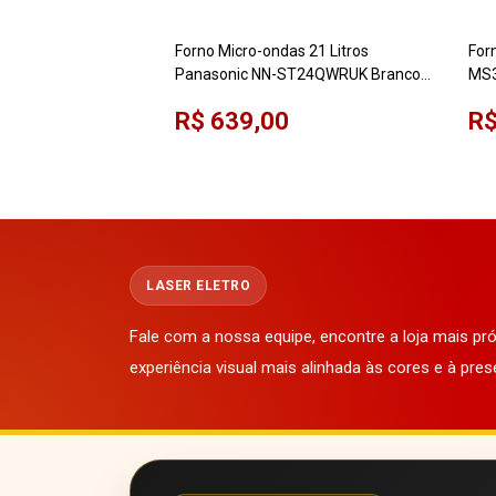
Forno Micro-ondas 21 Litros
For
Panasonic NN-ST24QWRUK Branco
MS3
220V 700W
Lim
R$ 639,00
R$
LASER ELETRO
Fale com a nossa equipe, encontre a loja mais p
experiência visual mais alinhada às cores e à pres