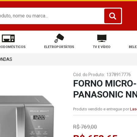
RODOMÉSTICOS
ELETROPORTÁTEIS
TV E VÍDEO
BELE
ONDAS
Cód. do Produto:
1378917776
FORNO MICRO-
PANASONIC NN
Produto vendido e entregue por
Lase
R$ 769,00