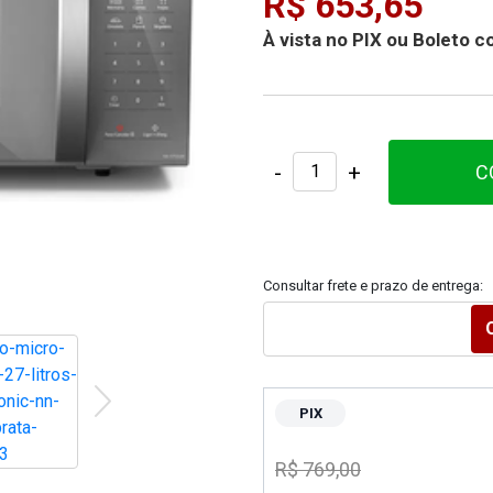
R$ 653,65
À vista no PIX ou Boleto
-
+
C
Consultar frete e prazo de entrega:
PIX
R$ 769,00