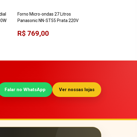
dial
Forno Micro-ondas 27 Litros
Forno Micro-ondas 3
00W
Panasonic NN-ST55 Prata 220V
Panasonic NN-ST67
R$ 769,00
R$ 959,00
Falar no WhatsApp
Ver nossas lojas