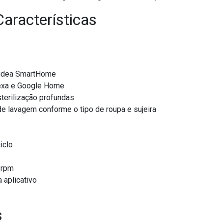
Características
 Midea SmartHome
exa e Google Home
terilização profundas
 lavagem conforme o tipo de roupa e sujeira
iclo
 rpm
 aplicativo
s