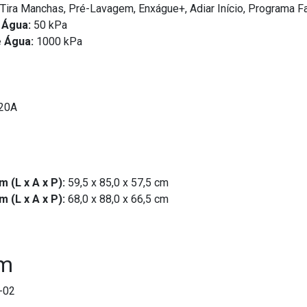
Tira Manchas, Pré-Lavagem, Enxágue+, Adiar Início, Programa 
 Água:
50 kPa
 Água:
1000 kPa
20A
(L x A x P):
59,5 x 85,0 x 57,5 cm
(L x A x P):
68,0 x 88,0 x 66,5 cm
em
-02