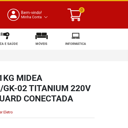
0
Bem-vindo!
Minha Conta
ZA E SAÚDE
MÓVEIS
INFORMÁTICA
11KG MIDEA
GK-02 TITANIUM 220V
GUARD CONECTADA
r Eletro