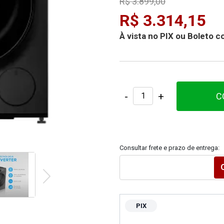
R$ 3.899,00
R$ 3.314,15
À vista no PIX ou Boleto
-
+
C
Consultar frete e prazo de entrega:
PIX