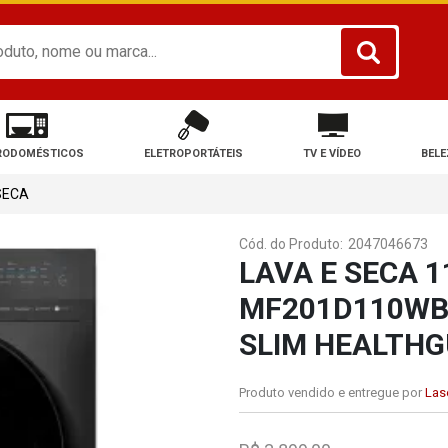
RODOMÉSTICOS
ELETROPORTÁTEIS
TV E VÍDEO
BELE
SECA
Cód. do Produto:
2047046673
LAVA E SECA 
MF201D110WB/
SLIM HEALTH
Produto vendido e entregue por
Lase