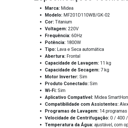
Marca:
Midea
Modelo:
MF201D110WB/GK-02
Cor:
Titanium
Voltagem:
220V
Frequência:
60Hz
Potência:
1800W
Tipo:
Lava e Seca automática
Abertura:
Frontal
Capacidade de Lavagem:
11 kg
Capacidade de Secagem:
7 kg
Motor Inverter:
Sim
Produto Conectado:
Sim
Wi-Fi:
Sim
Aplicativo Compatível:
Midea SmartHo
Compatibilidade com Assistentes:
Alex
Programas de Lavagem:
14 programas n
Velocidade de Centrifugação:
0 / 400 
Temperatura da Água:
ajustável, com o