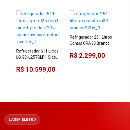
Refrigerador 261 Litros
Consul CRA30 Branco
220V
Refrigerador 611 Litros
R$ 2.299,00
LG GC-L257SLP1 Side
Ref
By Side 220V Smart
LG 
R$ 10.599,00
Uvnano Motor Inverter
Fre
R$
Com
LASER ELETRO