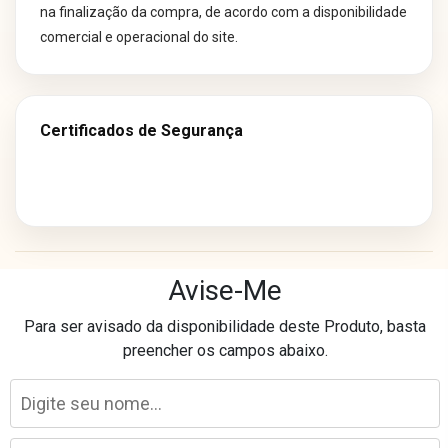
na finalização da compra, de acordo com a disponibilidade
comercial e operacional do site.
Certificados de Segurança
Os preços e condições de pagamento divulgados em nosso site são
Avise-Me
exclusivos para compras realizadas neste canal online.
Para ser avisado da disponibilidade deste Produto, basta
Essas condições podem não ser aplicáveis às lojas físicas, televendas
preencher os campos abaixo.
ou outros canais de comercialização.
Laser Eletro Comércio Varejista Ltda - CNPJ: 40.841.728/0093-89
Avenida Marechal Mascarenhas de Morais, 1681 - Imbiribeira - Recife/PE