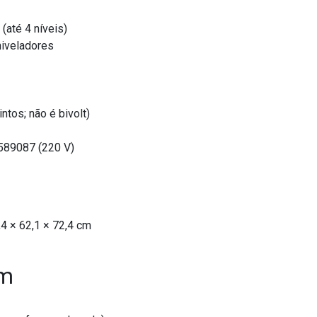
(até 4 níveis)
niveladores
tos; não é bivolt)
589087 (220 V)
4 × 62,1 × 72,4 cm
em