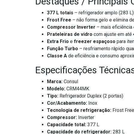
Destaques / Principais 
377 L totais
– refrigerador amplo (283 L) 
Frost Free
– não forma gelo e elimina 
Compressor Inverter
– mais eficiência 
Prateleiras de vidro
com ajuste em até
Extra Frio
e
freezer espaçoso
para ite
Função Turbo
– resfriamento rápido qua
Classe A
de eficiência e consumo apro
Especificações Técnica
Marca:
Consul
Modelo:
CRM44MK
Tipo:
Refrigerador Duplex (2 portas)
Cor/Acabamento:
Inox
Tecnologia de refrigeração:
Frost Fre
Compressor:
Inverter
Capacidade total:
377 L
Capacidade do refrigerador:
283 L