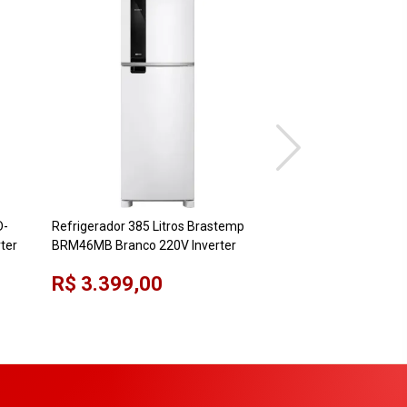
D-
Refrigerador 385 Litros Brastemp
Refrigerador 370 Li
ter
BRM46MB Branco 220V Inverter
TC41 Branco 220V F
Portas
R$ 3.399,00
R$ 2.999,00