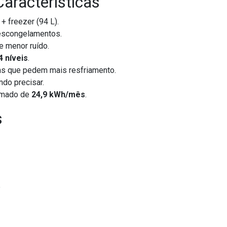
Características
+ freezer (94 L).
descongelamentos.
e menor ruído.
4 níveis
.
ns que pedem mais resfriamento.
ndo precisar.
ximado de
24,9 kWh/mês
.
s
e