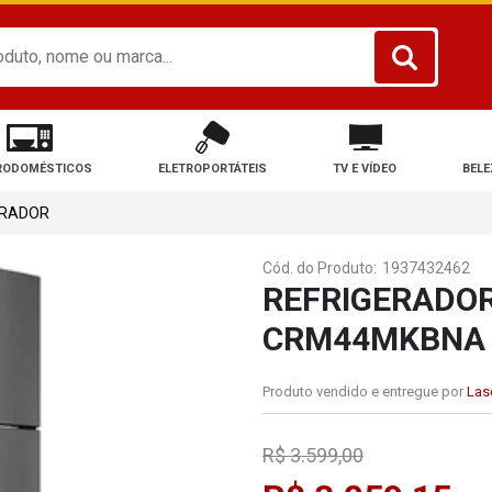
RODOMÉSTICOS
ELETROPORTÁTEIS
TV E VÍDEO
BELE
ERADOR
Cód. do Produto:
1937432462
REFRIGERADOR
CRM44MKBNA I
Produto vendido e entregue por
Lase
R$ 3.599,00