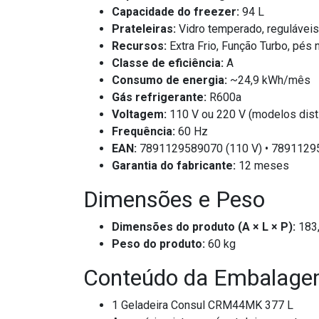
Capacidade do freezer:
94 L
Prateleiras:
Vidro temperado, reguláveis 
Recursos:
Extra Frio, Função Turbo, pés 
Classe de eficiência:
A
Consumo de energia:
~24,9 kWh/mês
Gás refrigerante:
R600a
Voltagem:
110 V ou 220 V (modelos distin
Frequência:
60 Hz
EAN:
7891129589070 (110 V) • 7891129
Garantia do fabricante:
12 meses
Dimensões e Peso
Dimensões do produto (A × L × P):
183,
Peso do produto:
60 kg
Conteúdo da Embalag
1 Geladeira Consul CRM44MK 377 L