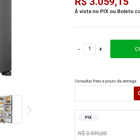
R$ 3.059,15
À vista no PIX ou Boleto
-
+
C
Consultar frete e prazo de entrega:
PIX
R$ 3.599,00