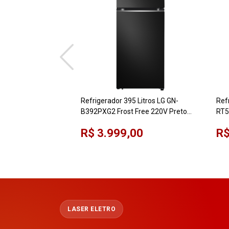
Refrigerador 395 Litros LG GN-
Ref
B392PXG2 Frost Free 220V Preto
RT5
Look Compressor Inverter
R$ 3.999,00
R$
LASER ELETRO