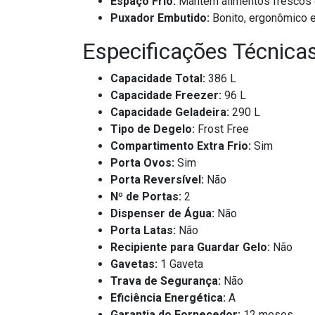
Espaço Frio:
Mantém alimentos frescos q
Puxador Embutido:
Bonito, ergonômico e 
Especificações Técnica
Capacidade Total:
386 L
Capacidade Freezer:
96 L
Capacidade Geladeira:
290 L
Tipo de Degelo:
Frost Free
Compartimento Extra Frio:
Sim
Porta Ovos:
Sim
Porta Reversível:
Não
Nº de Portas:
2
Dispenser de Água:
Não
Porta Latas:
Não
Recipiente para Guardar Gelo:
Não
Gavetas:
1 Gaveta
Trava de Segurança:
Não
Eficiência Energética:
A
Garantia do Fornecedor:
12 meses