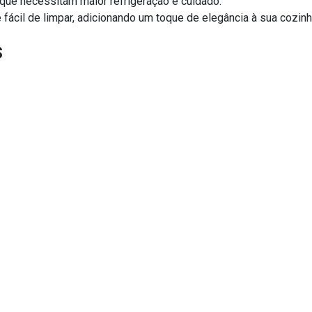
ue necessitam maior refrigeração e cuidado.
fácil de limpar, adicionando um toque de elegância à sua cozinh
s