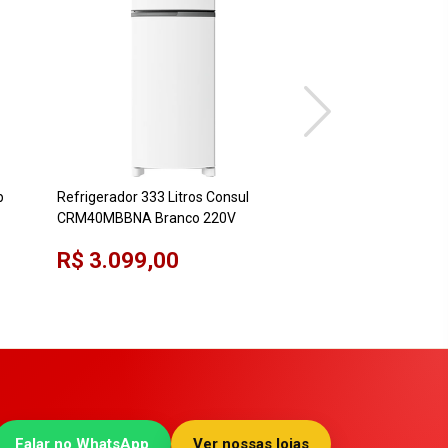
p
Refrigerador 333 Litros Consul
Refrigerador 263 Li
CRM40MBBNA Branco 220V
CRA30MBBNA Bran
R$ 3.099,00
R$ 2.299,00
Falar no WhatsApp
Ver nossas lojas