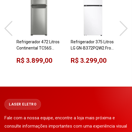
Ref
Con
Refrigerador 472 Litros
Refrigerador 375 Litros
Bra
Continental TC56S
LG GN-B372PQW2 Frost
R$
Dup
Titanium 220V Frost
Free 220V Branco
R$ 3.899,00
R$ 3.299,00
Free Duplex
Duplex Inverter
LASER ELETRO
Fale com a nossa equipe, encontre a loja mais próxima e
consulte informações importantes com uma experiência visual