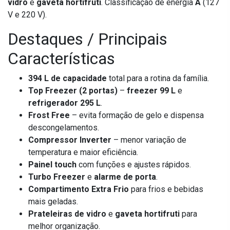
vidro
e
gaveta hortifruti
. Classificação de energia
A
(127
V e 220 V).
Destaques / Principais
Características
394 L de capacidade
total para a rotina da família.
Top Freezer (2 portas)
–
freezer 99 L
e
refrigerador 295 L
.
Frost Free
– evita formação de gelo e dispensa
descongelamentos.
Compressor Inverter
– menor variação de
temperatura e maior eficiência.
Painel touch
com funções e ajustes rápidos.
Turbo Freezer
e
alarme de porta
.
Compartimento Extra Frio
para frios e bebidas
mais geladas.
Prateleiras de vidro
e
gaveta hortifruti
para
melhor organização.