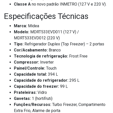
Classe A
no novo padrão INMETRO (127 V e 220 V).
Especificações Técnicas
Marca:
Midea
Modelo:
MDRT533EVD011 (127 V) /
MDRT533EVD012 (220 V)
Tipo:
Refrigerador Duplex (Top Freezer) – 2 portas
Cor/Acabamento:
Branco
Tecnologia de refrigeração:
Frost Free
Compressor:
Inverter
Painel/Controle:
Touch
Capacidade total:
394 L
Capacidade do refrigerador:
295 L
Capacidade do freezer:
99 L
Prateleiras:
Vidro
Gavetas:
1 (hortifruti)
Funções/Recursos:
Turbo Freezer, Compartimento
Extra Frio, Alarme de porta