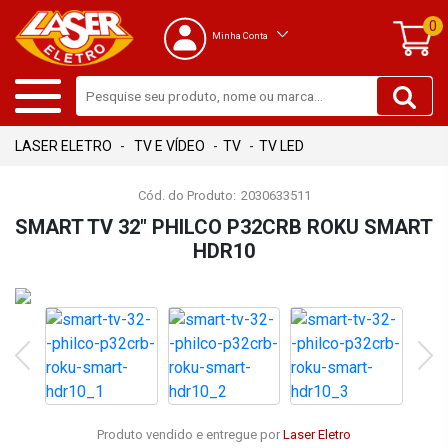
0
Minha Conta
TV E VÍDEO
TV
TV LED
Cód. do Produto:
2030633511
SMART TV 32" PHILCO P32CRB ROKU SMART
HDR10
Produto vendido e entregue por
Laser Eletro