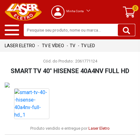
0
Minha Conta
TV E VÍDEO
TV
TV LED
Cód. do Produto:
2061771124
SMART TV 40" HISENSE 40A4NV FULL HD
Produto vendido e entregue por
Laser Eletro