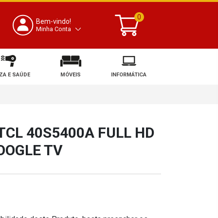
0
Bem-vindo!
Minha Conta
ZA E SAÚDE
MÓVEIS
INFORMÁTICA
TCL 40S5400A FULL HD
OOGLE TV