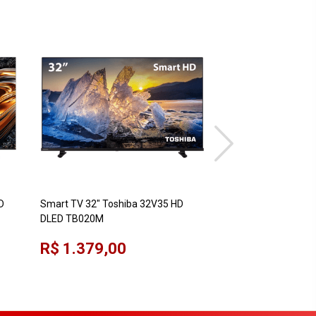
D
Smart TV 32" Toshiba 32V35 HD
Smart TV 75" TCL 
DLED TB020M
SMART UHD GOOGL
R$ 1.379,00
R$ 5.499,00