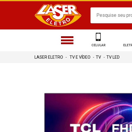
CELULAR
ELET
TV E VÍDEO
TV
TV LED