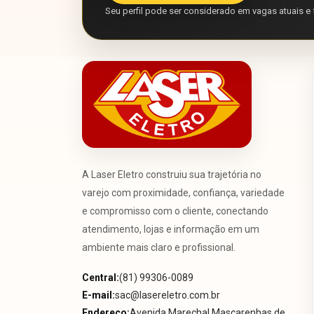
Seu perfil pode ser considerado em vagas atuais e 
A Laser Eletro construiu sua trajetória no
varejo com proximidade, confiança, variedade
e compromisso com o cliente, conectando
atendimento, lojas e informação em um
ambiente mais claro e profissional.
Central:
(81) 99306-0089
E-mail:
sac@lasereletro.com.br
Endereço:
Avenida Marechal Mascarenhas de