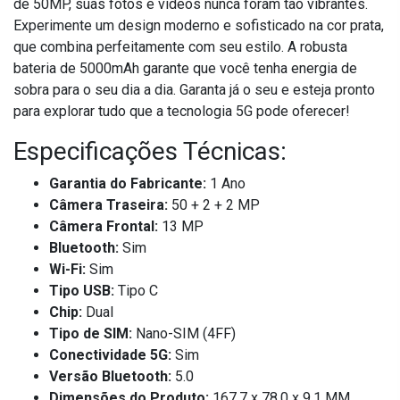
de 50MP, suas fotos e vídeos nunca foram tão vibrantes.
Experimente um design moderno e sofisticado na cor prata,
que combina perfeitamente com seu estilo. A robusta
bateria de 5000mAh garante que você tenha energia de
sobra para o seu dia a dia. Garanta já o seu e esteja pronto
para explorar tudo que a tecnologia 5G pode oferecer!
Especificações Técnicas:
Garantia do Fabricante:
1 Ano
Câmera Traseira:
50 + 2 + 2 MP
Câmera Frontal:
13 MP
Bluetooth:
Sim
Wi-Fi:
Sim
Tipo USB:
Tipo C
Chip:
Dual
Tipo de SIM:
Nano-SIM (4FF)
Conectividade 5G:
Sim
Versão Bluetooth:
5.0
Dimensões do Produto:
167.7 x 78.0 x 9.1 MM