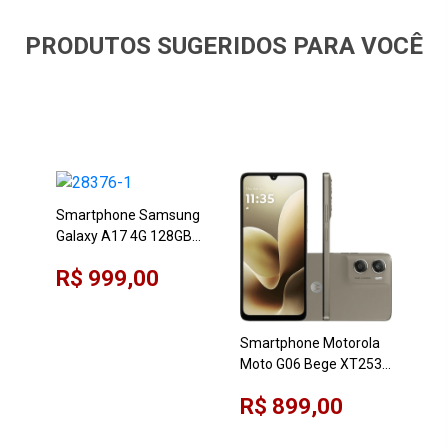
PRODUTOS SUGERIDOS PARA VOCÊ
Smartphone Samsung
Galaxy A17 4G 128GB
Cinza Bivolt
R$ 999,00
Smartphone Motorola
Sma
Moto G06 Bege XT2535
G06
256GB 4GB + 8GB RAM
128
R$ 899,00
R$
Boost Tela 6,9" Câmera
Boo
50MP
Pro