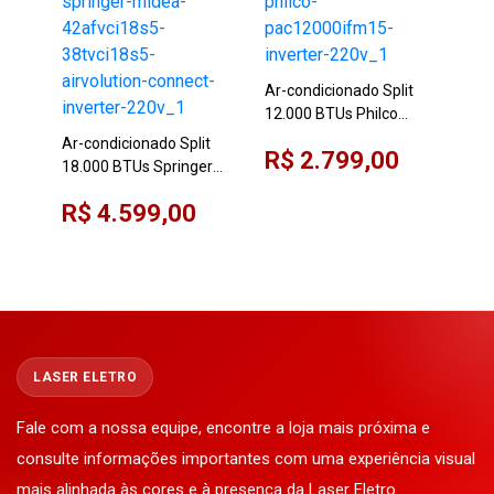
Ar-condicionado Split
12.000 BTUs Philco
Ar-
PAC12000IFM15
9.0
Ar-condicionado Split
R$ 2.799,00
Inverter 220V
Mid
18.000 BTUs Springer
R$
Airv
Midea
R$ 4.599,00
Bra
42AFVCI18S5/38TVCI18S5
Airvolution Connect
Inverter 220V
LASER ELETRO
Fale com a nossa equipe, encontre a loja mais próxima e
consulte informações importantes com uma experiência visual
mais alinhada às cores e à presença da Laser Eletro.