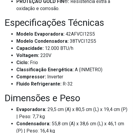
PROTEÇÃO GOLD FIN®:
Resistência extra à
oxidação e corrosão.
Especificações Técnicas
Modelo Evaporadora:
42AFVCI12S5
Modelo Condensadora:
38TVCI12S5
Capacidade:
12.000 BTU/h
Voltagem:
220V
Ciclo:
Frio
Classificação Energética:
A (INMETRO)
Compressor:
Inverter
Fluido Refrigerante:
R-32
Dimensões e Peso
Evaporadora:
29,5 cm (A) x 80,5 cm (L) x 19,4 cm (P)
| Peso: 7,7 kg
Condensadora:
55,8 cm (A) x 38,6 cm (L) x 46,1 cm
(P) | Peso: 16,4 kg