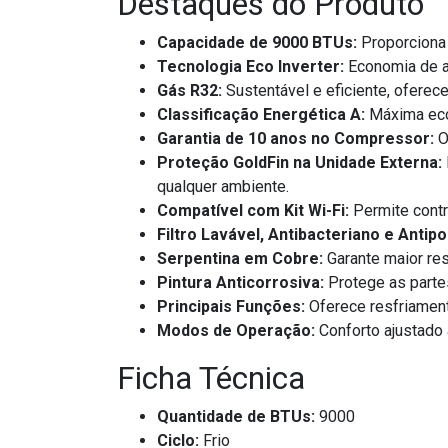
Destaques do Produto
Capacidade de 9000 BTUs:
Proporciona 
Tecnologia Eco Inverter:
Economia de at
Gás R32:
Sustentável e eficiente, oferec
Classificação Energética A:
Máxima econ
Garantia de 10 anos no Compressor:
O
Proteção GoldFin na Unidade Externa:
qualquer ambiente.
Compatível com Kit Wi-Fi:
Permite contr
Filtro Lavável, Antibacteriano e Antipo
Serpentina em Cobre:
Garante maior res
Pintura Anticorrosiva:
Protege as partes
Principais Funções:
Oferece resfriament
Modos de Operação:
Conforto ajustado 
Ficha Técnica
Quantidade de BTUs:
9000
Ciclo:
Frio