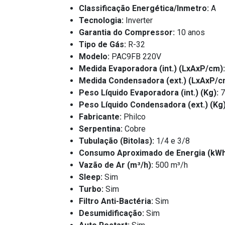
Classificação Energética/Inmetro:
A
Tecnologia:
Inverter
Garantia do Compressor:
10 anos
Tipo de Gás:
R-32
Modelo:
PAC9FB 220V
Medida Evaporadora (int.) (LxAxP/cm):
Medida Condensadora (ext.) (LxAxP/c
Peso Líquido Evaporadora (int.) (Kg):
7
Peso Líquido Condensadora (ext.) (Kg)
Fabricante:
Philco
Serpentina:
Cobre
Tubulação (Bitolas):
1/4 e 3/8
Consumo Aproximado de Energia (kWh
Vazão de Ar (m³/h):
500 m³/h
Sleep:
Sim
Turbo:
Sim
Filtro Anti-Bactéria:
Sim
Desumidificação:
Sim