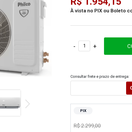
R$ 1.954,15
À vista no PIX ou Boleto
-
+
C
Consultar frete e prazo de entrega:
PIX
R$ 2.299,00