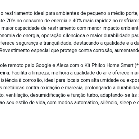
o resfriamento ideal para ambientes de pequeno a médio porte, 
é 70% no consumo de energia e 40% mais rapidez no resfriamen
e maior capacidade de resfriamento com menor impacto ambiental
omia de energia, operação silenciosa e maior durabilidade par
ferece segurança e tranquilidade, destacando a qualidade e a d
Revestimento especial que protege contra corrosão, aumentando a
ole remoto pelo Google e Alexa com o Kit Philco Home Smart (
eira:
Facilita a limpeza, melhora a qualidade do ar e oferece maio
istência à corrosão, ideal para locais com alta umidade ou expos
 metálicas contra oxidação e maresia, prolongando a durabilid
o, ventilação, desumidificação e função turbo, adaptando-se às
ao seu estilo de vida, com modos automático, silêncio, sleep e 