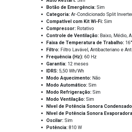
Auto Restart:
Sim
Botão de Emergência:
Sim
Categoria:
Ar-Condicionado Split Inverte
Compatível com Kit Wi-Fi:
Sim
Compressor:
Rotativo
Controle de Ventilação:
Baixo, Médio, A
Faixa de Temperatura de Trabalho:
16°
Filtro:
Filtro Lavável, Antibacteriano e Ant
Frequência (Hz):
60 Hz
Garantia:
12 meses
IDRS:
5,50 Wh/Wh
Modo Aquecimento:
Não
Modo Automático:
Sim
Modo Refrigeração:
Sim
Modo Ventilação:
Sim
Nível de Potência Sonora Condensado
Nível de Potência Sonora Evaporadora
Oscilar:
Sim
Potência:
810 W