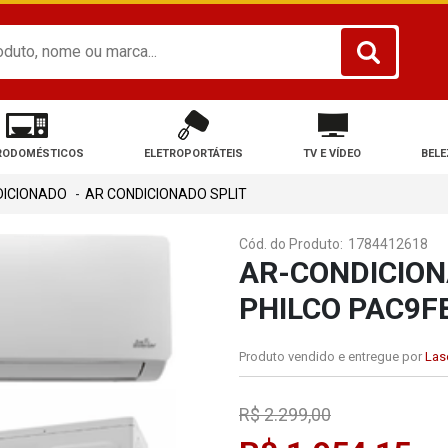
RODOMÉSTICOS
ELETROPORTÁTEIS
TV E VÍDEO
BELE
DICIONADO
AR CONDICIONADO SPLIT
Cód. do Produto:
1784412618
AR-CONDICION
PHILCO PAC9F
Produto vendido e entregue por
Lase
R$ 2.299,00