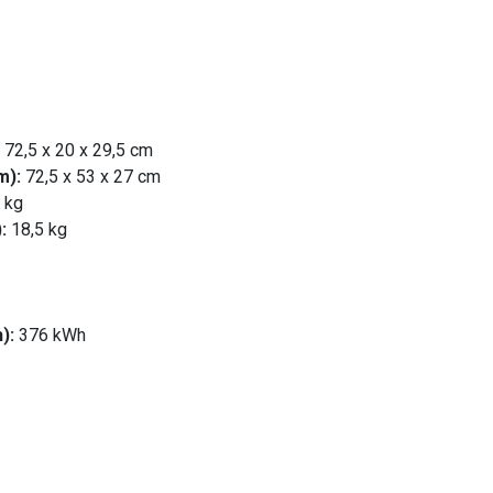
72,5 x 20 x 29,5 cm
m):
72,5 x 53 x 27 cm
 kg
:
18,5 kg
):
376 kWh