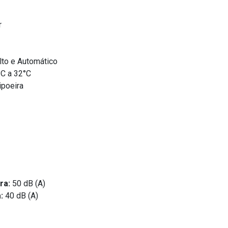
r
lto e Automático
C a 32°C
ipoeira
ra:
50 dB (A)
:
40 dB (A)