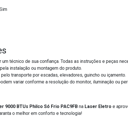
Sim
es
um técnico de sua confiança. Todas as instruções e peças nece
ela instalação ou montagem do produto.
elo transporte por escadas, elevadores, guincho ou içamento.
podem variar conforme a resolução do monitor, iluminação ou per
ter 9000 BTUs Philco Só Frio PAC9FB
na
Laser Eletro
e aprov
aranta o melhor em conforto e tecnologia!