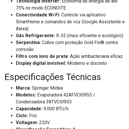
Tecnologia Inverter:
Economia de energia de até
75% no modo ECONOITE
Conectividade Wi-Fi:
Controle via aplicativo
SmartHome e comandos de voz (Google Assistente e
Alexa)
Gás Refrigerante:
R-32 (mais eficiente e ecológico)
Serpentina:
Cobre com proteção Gold Fin® contra
corrosão
Filtro com íons de prata:
Ação antibacteriana eficaz
Display digital invisível:
Moderno e discreto
Especificações Técnicas
Marca:
Springer Midea
Modelos:
Evaporadora 42AFVCI09S5 /
Condensadora 38TVCI09S5
Capacidade:
9.000 BTU/h
Ciclo:
Frio
Voltagem:
220V