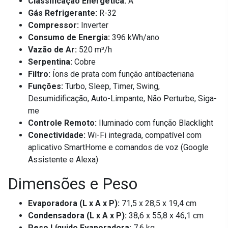
Classificação Energética:
A
Gás Refrigerante:
R-32
Compressor:
Inverter
Consumo de Energia:
396 kWh/ano
Vazão de Ar:
520 m³/h
Serpentina:
Cobre
Filtro:
Íons de prata com função antibacteriana
Funções:
Turbo, Sleep, Timer, Swing,
Desumidificação, Auto-Limpante, Não Perturbe, Siga-
me
Controle Remoto:
Iluminado com função Blacklight
Conectividade:
Wi-Fi integrada, compatível com
aplicativo SmartHome e comandos de voz (Google
Assistente e Alexa)
Dimensões e Peso
Evaporadora (L x A x P):
71,5 x 28,5 x 19,4 cm
Condensadora (L x A x P):
38,6 x 55,8 x 46,1 cm
Peso Líquido Evaporadora:
7,6 kg