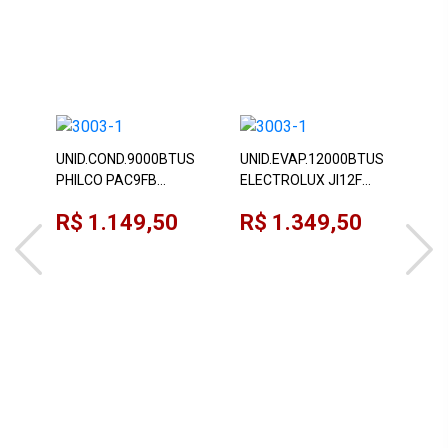
UNID.COND.9000BTUS
UNID.EVAP.12000BTUS
PHILCO PAC9FB
ELECTROLUX JI12F
INVERTER 220V
INVERTER BR 220V
R$ 1.149,50
R$ 1.349,50
Ar-
18.
Mid
R$
42A
Air
Inv