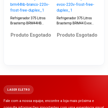
Refrigerador 375 Litros
Refrigerador 375 Litros
Brastemp BRM44HB
Brastemp BRM44 Evox
Branco 220V Frost Free
220V Frost Free Duplex
Duplex
Produto Esgotado
Produto Esgotado
LASER ELETRO
Fale com a nossa equipe, encontre a loja mais próxima e
consulte informações importantes com uma experiência visual