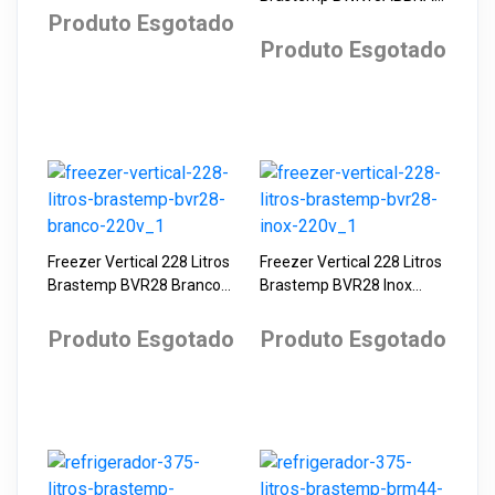
Duplex A+++
Produto Esgotado
Branca 220V com Ciclo
Tira Manchas Advanced e
Produto Esgotado
Ciclo Antibolinha
Freezer Vertical 228 Litros
Freezer Vertical 228 Litros
Brastemp BVR28 Branco
Brastemp BVR28 Inox
220V
220V
Produto Esgotado
Produto Esgotado