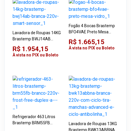
Fogão 4 Bocas Brastemp
BFO4VAE Preto Mesa
Lavadora de Roupas 14KG
Vidro
Brastemp BWJ14AB
R$ 1.665,15
Branca 220V Smart
R$ 1.954,15
À vista no PIX ou Boleto
Sensor
À vista no PIX ou Boleto
Refrigerador 463 Litros
Brastemp BRM55FB
Lavadora de Roupas 13KG
Branco 220V Frost Free
Brastemp BWK13ABBNA