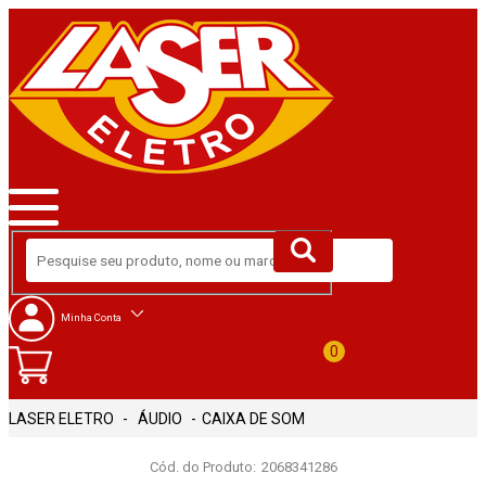
Minha Conta
0
ÁUDIO
CAIXA DE SOM
Cód. do Produto:
2068341286