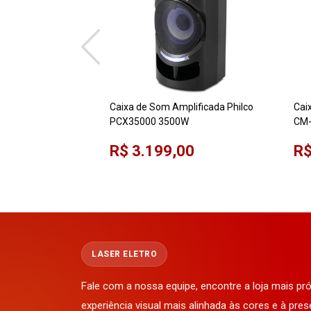
Caixa de Som Amplificada Philco
Cai
PCX35000 3500W
CM-
15
R$ 3.199,00
R$
LASER ELETRO
Fale com a nossa equipe, encontre a loja mais p
experiência visual mais alinhada às cores e à pres