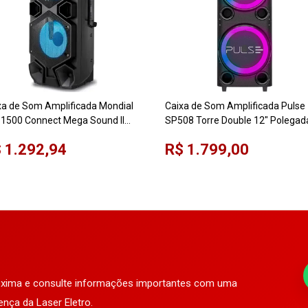
xa de Som Amplificada Mondial
Caixa de Som Amplificada Pulse
1500 Connect Mega Sound II
SP508 Torre Double 12" Polegad
00W
Bluetooth Auxiliar USB 2300W
 1.292,94
R$ 1.799,00
róxima e consulte informações importantes com uma
ença da Laser Eletro.