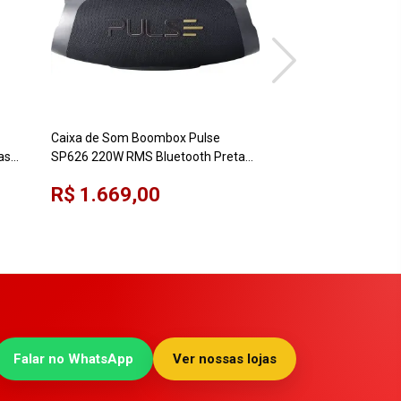
Caixa de Som Boombox Pulse
Caixa de Som Amplif
as
SP626 220W RMS Bluetooth Preta
TAX4000/78 1500W
Bivolt
R$ 1.669,00
R$ 1.049,00
Falar no WhatsApp
Ver nossas lojas