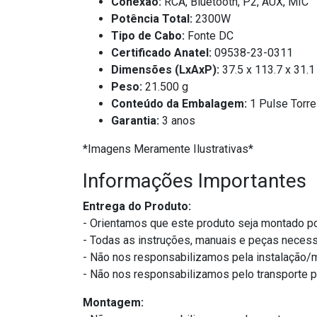
Conexão:
RCA, Bluetooth, P2, AUX, MIC
Potência Total:
2300W
Tipo de Cabo:
Fonte DC
Certificado Anatel:
09538-23-0311
Dimensões (LxAxP):
37.5 x 113.7 x 31.
Peso:
21.500 g
Conteúdo da Embalagem:
1 Pulse Torre
Garantia:
3 anos
*Imagens Meramente Ilustrativas*
Informações Importantes
Entrega do Produto:
- Orientamos que este produto seja montado po
- Todas as instruções, manuais e peças necess
- Não nos responsabilizamos pela instalação
- Não nos responsabilizamos pelo transporte 
Montagem: