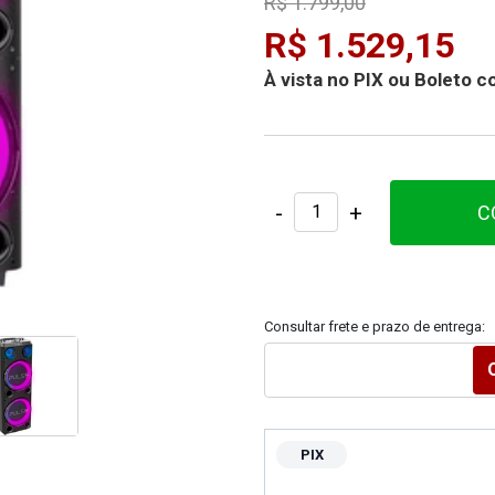
R$ 1.799,00
R$ 1.529,15
À vista no PIX ou Boleto
-
+
C
Consultar frete e prazo de entrega:
PIX