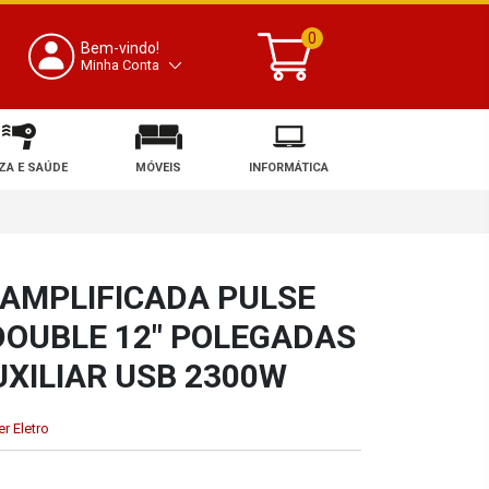
0
Bem-vindo!
Minha Conta
ZA E SAÚDE
MÓVEIS
INFORMÁTICA
 AMPLIFICADA PULSE
DOUBLE 12" POLEGADAS
XILIAR USB 2300W
r Eletro