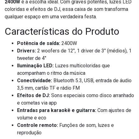
2400W
é a escolha ideal. Com graves potentes, luzes LED
coloridas e efeitos de DJ, essa caixa de som transforma
qualquer espaço em uma verdadeira festa.
Características do Produto
Potência de saída:
2400W
Drivers:
2 woofers de 12", 1 driver de 3" (médios), 1
tweeter de 4"
Iluminação LED:
Luzes multicoloridas que
acompanham o ritmo da música
Conectividade:
Bluetooth 5.3, USB, entrada de áudio
3,5 mm, cartão TF e rádio FM
Efeitos de DJ:
Sons especiais como disco arranhado
e cornetas via app
Entradas para karaokê e guitarra:
Com ajustes de
volume e eco
Controle remoto:
Funções de som, luzes e
reprodução