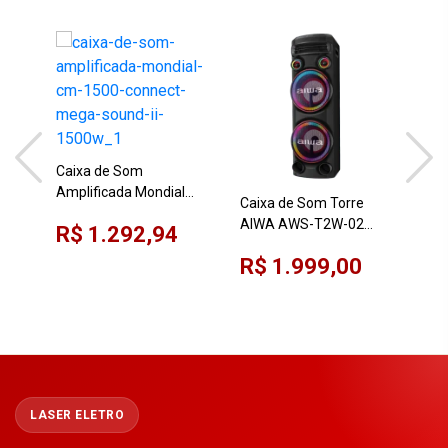
Caixa de Som
Amplificada Mondial
Caixa de Som Torre
Cai
CM-1500 Connect
AIWA AWS-T2W-02
Mon
R$ 1.292,94
Mega Sound II 1500W
2300W RMS Bluetooth
650
R$ 1.999,00
R$
USB RGB Bivolt
LASER ELETRO