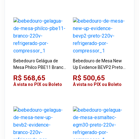
Bebedouro Gelágua de
Bebedouro de Mesa New
Mesa Philco PBE11 Branco
Up Evidence BEVP2 Preto
220V Refrigerado Por
220V Refrigerado por
R$ 568,65
R$ 500,65
Compressor
Compressor
À vista no PIX ou Boleto
À vista no PIX ou Boleto