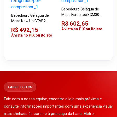
Bebedouro Gelágua de
Mesa Esmaltec EGM30
Bebedouro Gelágua de
Preto 220V Refrigerado
Mesa New Up BEVB2
R$ 602,65
Por Compressor
Evidence Branco 220V
R$ 492,15
À vista no PIX ou Boleto
Refrigerado Por
À vista no PIX ou Boleto
Compressor
LASER ELETRO
Fale com a nossa equipe, encontre a loja mais próxima e
consulte informações importantes com uma experiência visual
mais alinhada às cores e à presença da Laser Eletro.