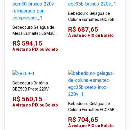
Bebedouro Gelágua de
Coluna Esmaltec EGC35B
Branco 220V
Bebedouro Gelágua de
R$ 687,65
Mesa Esmaltec EGM30
À vista no PIX ou Boleto
Branco 220V Refrigerado
R$ 594,15
Por Compressor
À vista no PIX ou Boleto
Bebedouro Britânia
BBE50B Preto 220V
Refrigerado por
R$ 560,15
Compressor
Bebedouro Gelágua de
À vista no PIX ou Boleto
Coluna Esmaltec EGC35B
Preto/Inox 220V
R$ 704,65
À vista no PIX ou Boleto