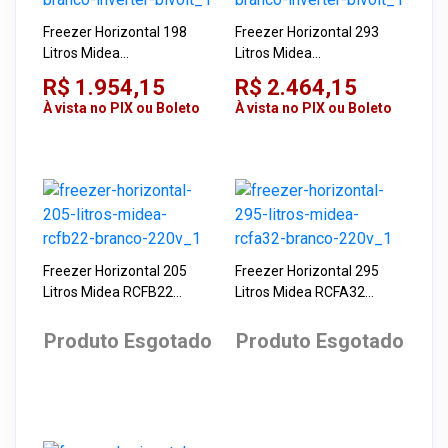
Freezer Horizontal 198
Freezer Horizontal 293
Litros Midea
Litros Midea
MDRC280SFZ013 Branco
MDRC411FZD013 Branco
R$ 1.954,15
R$ 2.464,15
Inverter Bivolt
Inverter Bivolt
À vista no PIX ou Boleto
À vista no PIX ou Boleto
Freezer Horizontal 205
Freezer Horizontal 295
Litros Midea RCFB22
Litros Midea RCFA32
Branco 220V
Branco 220V
Produto Esgotado
Produto Esgotado