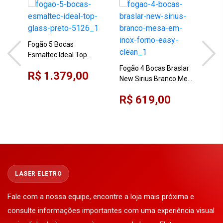
Fogão 5 Bocas
Fog
Esmaltec Ideal Top
Mil
Glass Preto 5126
Fogão 4 Bocas Braslar
R$ 1.379,00
R$
New Sirius Branco Mesa
em Inox Forno Easy
R$ 619,00
Clean
LASER ELETRO
Fale com a nossa equipe, encontre a loja mais próxima e
consulte informações importantes com uma experiência visual