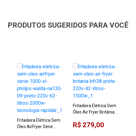
PRODUTOS SUGERIDOS PARA VOCÊ
Fritadeira Elétrica Sem
Fri
Óleo Air Fryer Britânia
Óle
BFR38 Preta 220V 4,2
AFO
Fritadeira Elétrica Sem
De:
R$ 279,00
Litros 1500W
220
Óleo AirFryer Série
Po
1000 XL Philips Walita