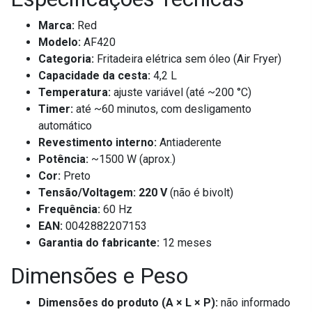
Marca:
Red
Modelo:
AF420
Categoria:
Fritadeira elétrica sem óleo (Air Fryer)
Capacidade da cesta:
4,2 L
Temperatura:
ajuste variável (até ~200 °C)
Timer:
até ~60 minutos, com desligamento
automático
Revestimento interno:
Antiaderente
Potência:
~1500 W (aprox.)
Cor:
Preto
Tensão/Voltagem:
220 V
(não é bivolt)
Frequência:
60 Hz
EAN:
0042882207153
Garantia do fabricante:
12 meses
Dimensões e Peso
Dimensões do produto (A × L × P):
não informado