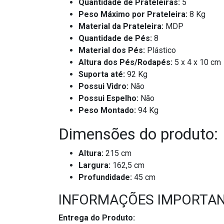
Quantidade de Prateleiras:
5
Peso Máximo por Prateleira:
8 Kg
Material da Prateleira:
MDP
Quantidade de Pés:
8
Material dos Pés:
Plástico
Altura dos Pés/Rodapés:
5 x 4 x 10 cm
Suporta até:
92 Kg
Possui Vidro:
Não
Possui Espelho:
Não
Peso Montado:
94 Kg
Dimensões do produto:
Altura:
215 cm
Largura:
162,5 cm
Profundidade:
45 cm
INFORMAÇÕES IMPORTA
Entrega do Produto: