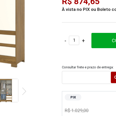
R$ 874,65
À vista no PIX ou Boleto
-
+
C
Consultar frete e prazo de entrega:
PIX
R$ 1.029,00