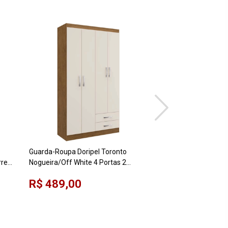
Guarda-Roupa Doripel Toronto
Guarda-Roupa Henn 
rrer
Nogueira/Off White 4 Portas 2
Gavetas Nature/Off
Gavetas com Pés
R$ 489,00
R$ 1.029,00