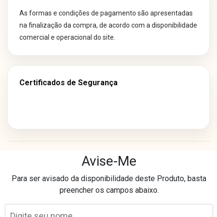
As formas e condições de pagamento são apresentadas
na finalização da compra, de acordo com a disponibilidade
comercial e operacional do site.
Certificados de Segurança
Os preços e condições de pagamento divulgados em nosso site são
Avise-Me
exclusivos para compras realizadas neste canal online.
Para ser avisado da disponibilidade deste Produto, basta
Essas condições podem não ser aplicáveis às lojas físicas, televendas
preencher os campos abaixo.
ou outros canais de comercialização.
Laser Eletro Comércio Varejista Ltda - CNPJ: 40.841.728/0093-89