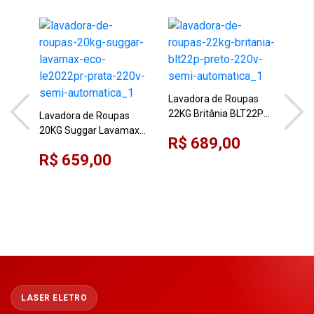
Lavadora de Roupas
22KG Britânia BLT22P
Lavadora de Roupas
Lav
Preto 220V Semi
20KG Suggar Lavamax
12K
R$ 689,00
Automática
Eco LE2022PR Prata
Com
R$ 659,00
R$
220V Semi-automática
Sem
LASER ELETRO