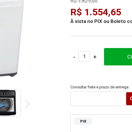
R$ 1.829,00
R$ 1.554,65
À vista no PIX ou Boleto
-
+
C
Consultar frete e prazo de entrega:
PIX