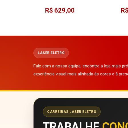
220V Semi-automática
220
R$ 629,00
R$
LASER ELETRO
Fale com a nossa equipe, encontre a loja mais p
experiência visual mais alinhada às cores e à pres
CARREIRAS LASER ELETRO
TRABALHE
CON