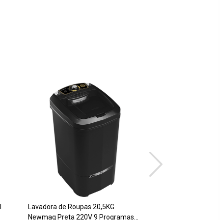
l
Lavadora de Roupas 20,5KG
Lavadora de Roupa
Newmaq Preta 220V 9 Programas
LC1622 Preta 220V