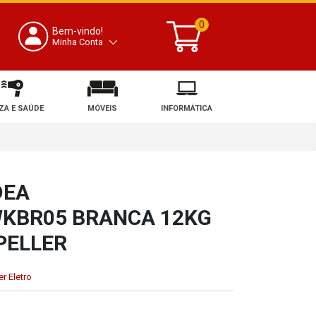
0
Bem-vindo!
Minha Conta
ZA E SAÚDE
MÓVEIS
INFORMÁTICA
DEA
KBR05 BRANCA 12KG
PELLER
r Eletro