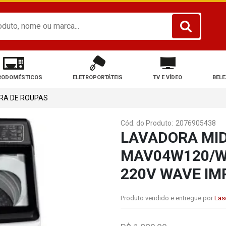
RODOMÉSTICOS
ELETROPORTÁTEIS
TV E VÍDEO
BELE
RA DE ROUPAS
Cód. do Produto:
2076905438
LAVADORA MI
MAV04W120/W
220V WAVE IM
Produto vendido e entregue por
Lase