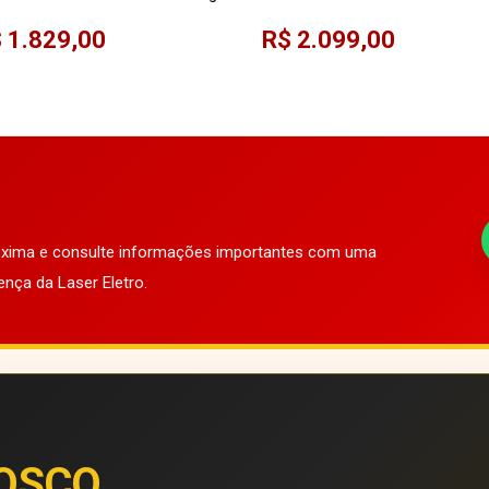
V Wave Impeller
 1.829,00
R$ 2.099,00
róxima e consulte informações importantes com uma
ença da Laser Eletro.
OSCO