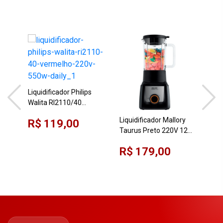
Liquidificador Philips
Walita RI2110/40
Liqu
Vermelho 220V 550W
Wal
Liquidificador Mallory
R$ 119,00
Daily
220
Taurus Preto 220V 12
R$
Sér
Velocidades 1300W
R$ 179,00