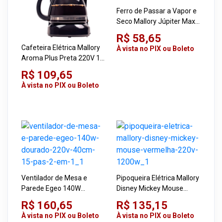
Ferro de Passar a Vapor e
Seco Mallory Júpiter Maxx
2 em 1 Cinza 220V
R$ 58,65
Cafeteira Elétrica Mallory
À vista no PIX ou Boleto
Aroma Plus Preta 220V 18
Xícaras
R$ 109,65
À vista no PIX ou Boleto
Ventilador de Mesa e
Pipoqueira Elétrica Mallory
Parede Egeo 140W
Disney Mickey Mouse
Dourado 220V 40cm 15
Vermelha 220V 1200W
R$ 160,65
R$ 135,15
Pás 2 em 1
À vista no PIX ou Boleto
À vista no PIX ou Boleto