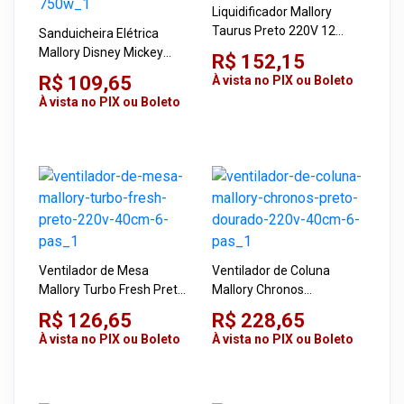
Liquidificador Mallory
Taurus Preto 220V 12
Sanduicheira Elétrica
Velocidades 1300W
Mallory Disney Mickey
R$ 152,15
Mouse Vermelha 220V
R$ 109,65
À vista no PIX ou Boleto
750W
À vista no PIX ou Boleto
Ventilador de Mesa
Ventilador de Coluna
Mallory Turbo Fresh Preto
Mallory Chronos
220V 40cm 6 Pás
Preto/Dourado 220V 40cm
R$ 126,65
R$ 228,65
6 Pás
À vista no PIX ou Boleto
À vista no PIX ou Boleto