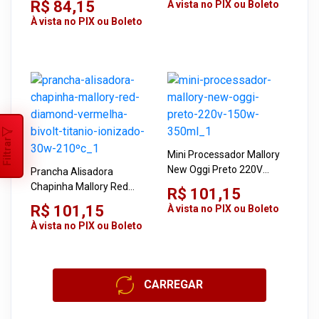
R$ 84,15
À vista no PIX ou Boleto
À vista no PIX ou Boleto
Filtrar
Mini Processador Mallory
New Oggi Preto 220V
Prancha Alisadora
150W 350ML
Chapinha Mallory Red
R$ 101,15
Diamond Vermelha Bivolt
R$ 101,15
À vista no PIX ou Boleto
Titânio Ionizado 30W
À vista no PIX ou Boleto
210ºC
CARREGAR