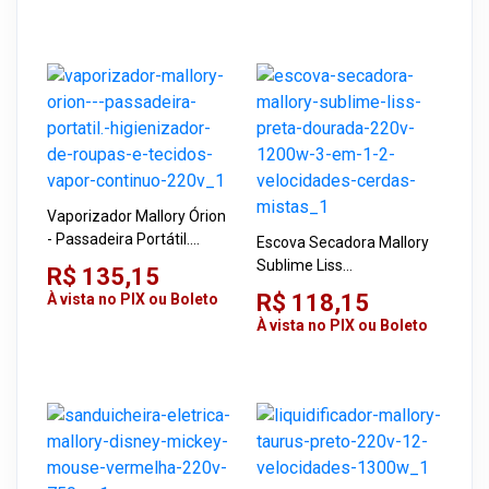
Vaporizador Mallory Órion
- Passadeira Portátil.
Escova Secadora Mallory
Higienizador de Roupas e
Sublime Liss
R$ 135,15
Tecidos, Vapor Contínuo
Preta/Dourada 220V
R$ 118,15
À vista no PIX ou Boleto
220V
1200W 3 em 1 2
À vista no PIX ou Boleto
Velocidades Cerdas Mistas