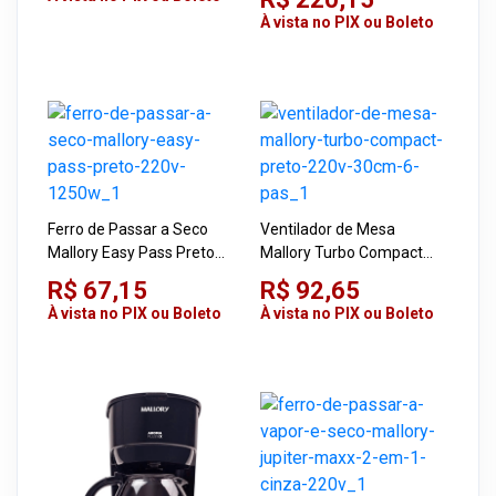
Pás
À vista no PIX ou Boleto
Ferro de Passar a Seco
Ventilador de Mesa
Mallory Easy Pass Preto
Mallory Turbo Compact
220V 1250W
Preto 220V 30cm 6 Pás
R$ 67,15
R$ 92,65
À vista no PIX ou Boleto
À vista no PIX ou Boleto