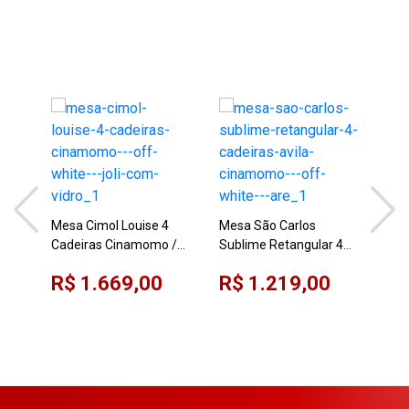
Mesa Cimol Louise 4
Mesa São Carlos
Mes
Cadeiras Cinamomo /
Sublime Retangular 4
Cad
Off White / Joli Com
Cadeiras Avila
Off
R$ 1.669,00
R$ 1.219,00
R$
Vidro
Cinamomo / Off White /
Vid
Are