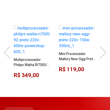
Mul
Bri
Mini Processador
Pre
Mallory New Oggi Preto
Multiprocessador
R$
220V 150W 350ML
Philips Walita RI7300/92
R$ 119,00
Preto 220V 600W
R$ 349,00
PowerChop 600