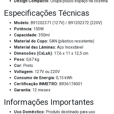
Design Compacto:
Ocupa pouco espaço na cozinha.
Especificações Técnicas
Modelo:
B91202371 (127V) / B91202372 (220V)
Potência:
150W
Capacidade:
350ml
Material do Copo:
SAN (plástico resistente)
Material das Lâminas:
Aço Inoxidável
Dimensões (CxLxA):
17,6 x 11 x 12,5 cm
Peso:
0,67 kg
Cor:
Preto
Voltagem:
127V ou 220V
Consumo de Energia:
0,15 kWh
Certificação INMETRO:
BR36174001
Garantia:
12 meses
Informações Importantes
Uso Doméstico:
Produto destinado para uso