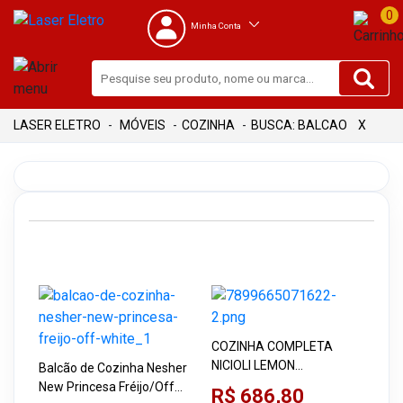
0
Minha Conta
MÓVEIS
COZINHA
BUSCA: BALCAO
X
COZINHA COMPLETA
NICIOLI LEMON
Balcão de Cozinha Nesher
FREIJÓ/OFF WHITE COM
New Princesa Fréijo/Off
R$ 686,80