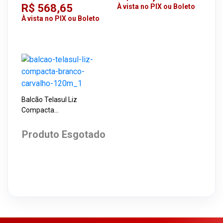
BALCÃO
White
R$ 568,65
À vista no PIX ou Boleto
À vista no PIX ou Boleto
Balcão Telasul Liz
Compacta
Branco/Carvalho 1,20M
Produto Esgotado