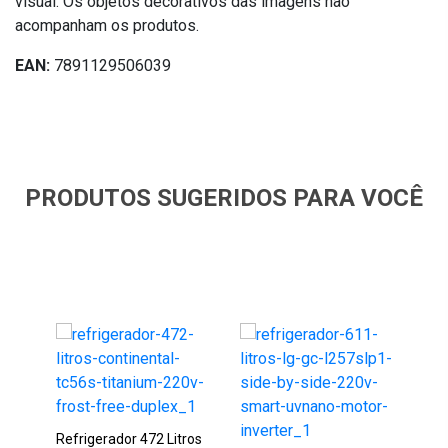
visual. Os objetos decorativos das imagens não
acompanham os produtos.
EAN:
7891129506039
PRODUTOS SUGERIDOS PARA VOCÊ
Refrigerador 472 Litros
Ref