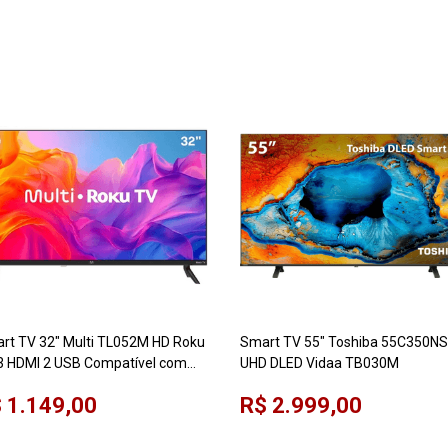
rt TV 32" Multi TL052M HD Roku
Smart TV 55" Toshiba 55C350NS
3 HDMI 2 USB Compatível com
UHD DLED Vidaa TB030M
xa e Google Home
 1.149,00
R$ 2.999,00