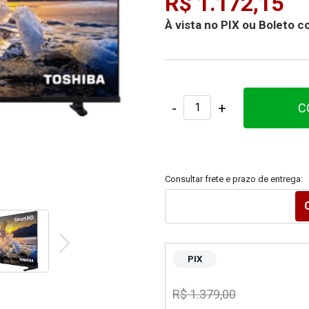
R$ 1.172,15
À vista no PIX ou Boleto
-
+
C
Consultar frete e prazo de entrega:
PIX
R$ 1.379,00