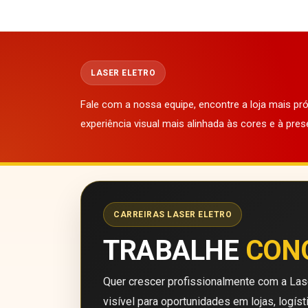
LASER ELETRO
Fale com a nossa equipe, encontre a loja mais p
experiência visual mais alinhada às cores e à pres
CARREIRAS LASER ELETRO
TRABALHE
CON
Quer crescer profissionalmente com a Lase
visível para oportunidades em lojas, logíst