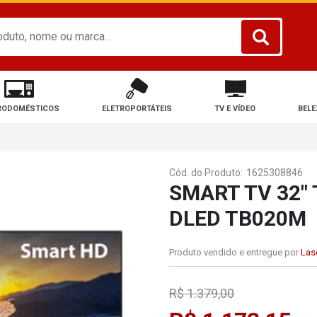
RODOMÉSTICOS
ELETROPORTÁTEIS
TV E VÍDEO
BELE
Cód. do Produto:
1625308846
SMART TV 32"
DLED TB020M
Produto vendido e entregue por
Lase
R$ 1.379,00