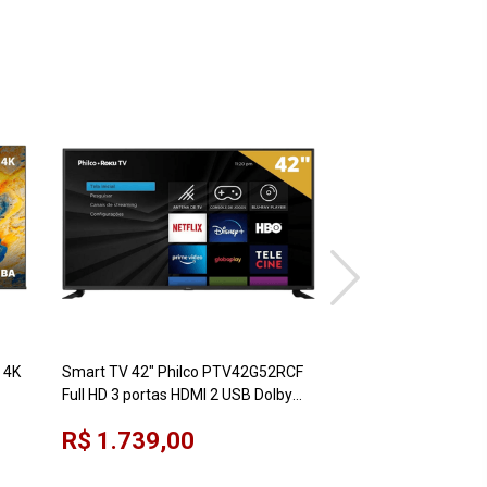
 4K
Smart TV 42" Philco PTV42G52RCF
Smart TV 55" LG 5
Full HD 3 portas HDMI 2 USB Dolby
UHD HDR Ativo web
Áudio Midia Cast
a5 AI 4K Gen7
R$ 1.739,00
R$ 3.299,00