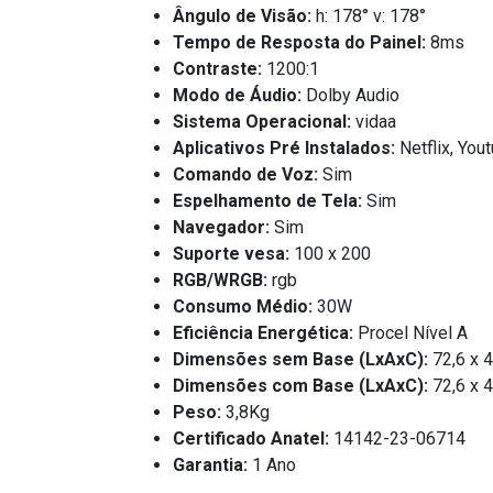
Ângulo de Visão:
h: 178° v: 178°
Tempo de Resposta do Painel:
8ms
Contraste:
1200:1
Modo de Áudio:
Dolby Audio
Sistema Operacional:
vidaa
Aplicativos Pré Instalados:
Netflix, You
Comando de Voz:
Sim
Espelhamento de Tela:
Sim
Navegador:
Sim
Suporte vesa:
100 x 200
RGB/WRGB:
rgb
Consumo Médio:
30W
Eficiência Energética:
Procel Nível A
Dimensões sem Base (LxAxC):
72,6 x 
Dimensões com Base (LxAxC):
72,6 x 4
Peso:
3,8Kg
Certificado Anatel:
14142-23-06714
Garantia:
1 Ano