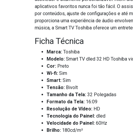
aplicativos favoritos nunca foi tão fácil. O a
por conteúdos, ajuste de configurações e até 
proporciona uma experiência de áudio envolvent
música, a Smart TV Toshiba oferece um entrete
Ficha Técnica
Marca:
Toshiba
Modelo:
Smart TV dled 32 HD Toshiba v
Cor:
Preto
Wi-fi:
Sim
Smart:
Sim
Tensão:
Bivolt
Tamanho da Tela:
32 Polegadas
Formato da Tela:
16:09
Resolução de Vídeo:
HD
Tecnologia do Painel:
dled
Velocidade do Painel:
60Hz
Brilho:
180cd/m²