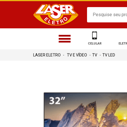
CELULAR
ELET
TV E VÍDEO
TV
TV LED