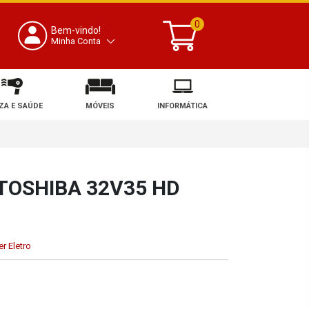
0
Bem-vindo!
Minha Conta
ZA E SAÚDE
MÓVEIS
INFORMÁTICA
 TOSHIBA 32V35 HD
r Eletro