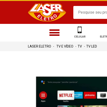
CELULAR
ELET
TV E VÍDEO
TV
TV LED