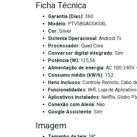
Ficha Técnica
Garantia (Dias):
360
Modelo:
PTV58GAGSKSBL
Cor:
Silver
Sistema Operacional:
Android Tv
Processador:
Quad Core
Conversor digital integrado:
Sim
Potência (W):
125,56
Alimentação de energia:
AC 100-240V 
Consumo médio (kW/h):
15,2
Itens Inclusos:
Controle Remoto, Cabo de
Funcionalidades:
Wifi, Loja de Aplicati
Aplicativos instalados:
Netflix, Globo Pl
Conexão com Alexa:
Não
Google Assistente:
Sim
Imagem
Tamanho da tela:
58"