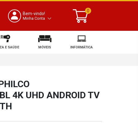
0
Bem-vindo!
Minha Conta
ZA E SAÚDE
MÓVEIS
INFORMÁTICA
PHILCO
L 4K UHD ANDROID TV
OTH