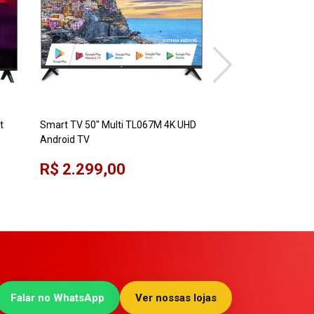
t
Smart TV 50" Multi TL067M 4K UHD
Smart TV 75" TCL 
Android TV
SMART UHD GOOGL
R$ 2.299,00
R$ 5.499,00
Falar no WhatsApp
Ver nossas lojas