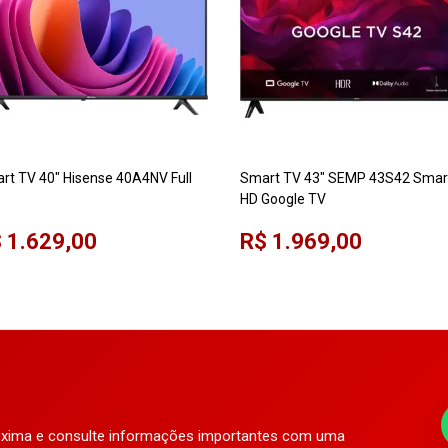
rt TV 40" Hisense 40A4NV Full
Smart TV 43" SEMP 43S42 Smar
HD Google TV
 1.629,00
R$ 1.969,00
róxima e consulte informações importantes com uma