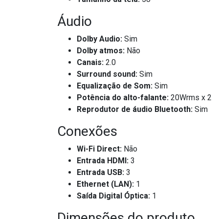
Áudio
Dolby Audio:
Sim
Dolby atmos:
Não
Canais:
2.0
Surround sound:
Sim
Equalização de Som:
Sim
Potência do alto-falante:
20Wrms x 2
Reprodutor de áudio Bluetooth:
Sim
Conexões
Wi-Fi Direct:
Não
Entrada HDMI:
3
Entrada USB:
3
Ethernet (LAN):
1
Saída Digital Óptica:
1
Dimensões do produto