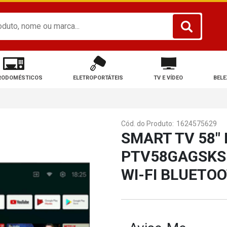
RODOMÉSTICOS
ELETROPORTÁTEIS
TV E VÍDEO
BELE
Cód. do Produto:
1624575629
SMART TV 58" 
PTV58GAGSKSB
WI-FI BLUETO