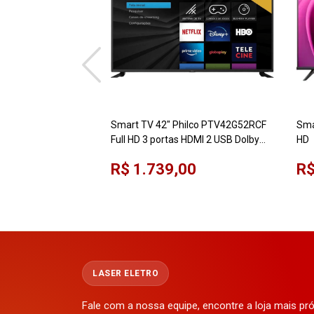
Smart TV 42" Philco PTV42G52RCF
Sma
Full HD 3 portas HDMI 2 USB Dolby
HD
Áudio Midia Cast
R$ 1.739,00
R$
LASER ELETRO
Fale com a nossa equipe, encontre a loja mais p